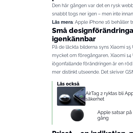
Den här gången var det en rysk webb
snabbt togs ner igen – men inte innan
Läs mera
:
Apple iPhone 16 behåller t
Små designförändringa
igenkännbar
På de läckta bilderna syns Xiaomi 15 
mycket om föregångaren, Xiaomi 14 U
iögonfallande förändringen är en röd
mer distinkt utseende. Det skriver
GS
Läs också
AirTag 2 ryktas bli A
säkerhet
Apple satsar p
gång