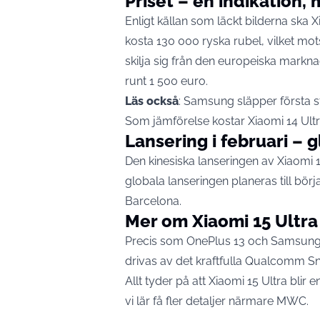
Priset – en indikation, 
Enligt källan som läckt bilderna ska
X
kosta 130 000 ryska rubel, vilket mot
skilja sig från den europeiska markna
runt 1 500 euro.
Läs också
:
Samsung släpper första s
Som jämförelse kostar Xiaomi 14 Ultra
Lansering i februari – g
Den kinesiska lanseringen av Xiaomi 1
globala lanseringen planeras till bö
Barcelona.
Mer om Xiaomi 15 Ultra
Precis som OnePlus 13 och
Samsun
drivas av det kraftfulla Qualcomm Sn
Allt tyder på att Xiaomi 15 Ultra bli
vi lär få fler detaljer närmare MWC.