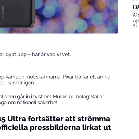
D
iO
Ap
är
ar dykt upp – här är vad vi vet.
upp kampen mot skärmarna: Pixar träffar ett ämne
er känner igen
ionen går in i tvist om Musks AI-bolag: Kallar
åga om nationell säkerhet
5 Ultra fortsätter att strömma
fficiella pressbilderna lirkat ut