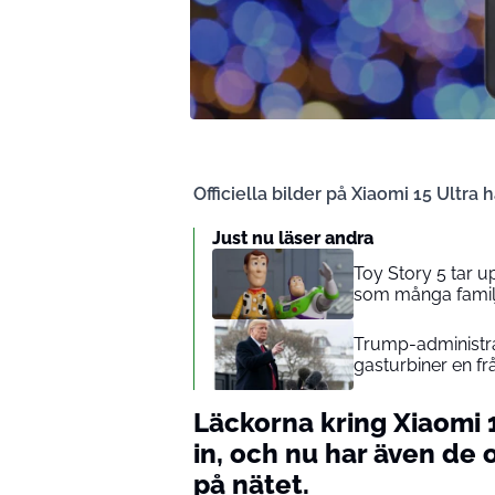
Officiella bilder på Xiaomi 15 Ultra h
Just nu läser andra
Toy Story 5 tar 
som många familj
Trump-administrat
gasturbiner en fr
Läckorna kring Xiaomi 1
in, och nu har även de o
på nätet.