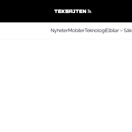
Nyheter
Mobiler
Teknologi
Elbilar
Säk