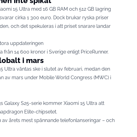
men inte spikat
iaomi
15 Ultra med 16 GB RAM och 512 GB lagring
svarar cirka 1 300 euro. Dock brukar ryska priser
den, och det spekuleras i att priset snarare landar
tora uppdateringen
 från 14 600 kronor i Sverige enligt
PriceRunner
.
lobalt i mars
5 Ultra väntas ske i slutet av februari, medan den
rjan av mars under Mobile World Congress (MWC) i
gs
Galaxy S25-serie kommer Xiaomi 15 Ultra att
apdragon Elite-chipsetet.
r en av årets mest spännande telefonlanseringar – och