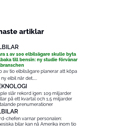
aste artiklar
LBILAR
ra 1 av 100 elbilsägare skulle byta
llbaka till bensin: ny studie förvånar
lbranschen
o av tio elbilsägare planerar att köpa
 ny elbil när det…...
EKNOLOGI
ple slår rekord igen: 109 miljarder
llar på ett kvartal och 1,5 miljarder
talande prenumerationer
LBILAR
rd-chefen varnar personalen:
nesiska bilar kan nå Amerika inom tio