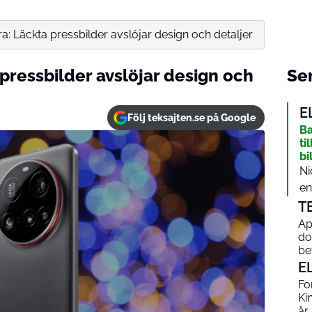
ra: Läckta pressbilder avslöjar design och detaljer
 pressbilder avslöjar design och
Sen
E
Följ teksajten.se på Google
Ba
ti
bi
Ni
en
T
Ap
do
be
E
Fo
Ki
år