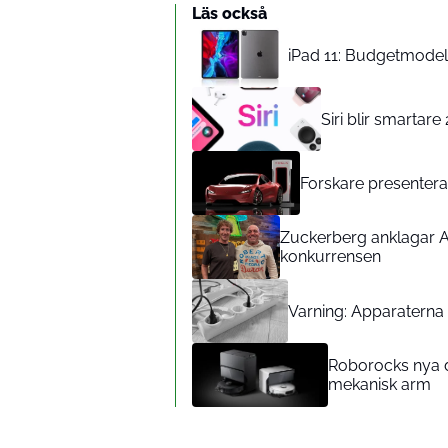
Läs också
iPad 11: Budgetmodelle
Siri blir smartar
Forskare presenterar
Zuckerberg anklagar A
konkurrensen
Varning: Apparaterna d
Roborocks nya d
mekanisk arm