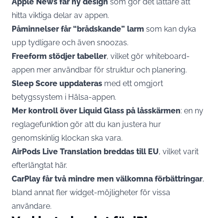
Apple News får ny design
som gör det lättare att
hitta viktiga delar av appen.
Påminnelser får “brådskande” larm
som kan dyka
upp tydligare och även snoozas.
Freeform stödjer tabeller
, vilket gör whiteboard-
appen mer användbar för struktur och planering.
Sleep Score uppdateras
med ett omgjort
betygssystem i Hälsa-appen.
Mer kontroll över Liquid Glass på låsskärmen
: en ny
reglagefunktion gör att du kan justera hur
genomskinlig klockan ska vara.
AirPods Live Translation breddas till EU
, vilket varit
efterlängtat här.
CarPlay får två mindre men välkomna förbättringar
,
bland annat fler widget-möjligheter för vissa
användare.