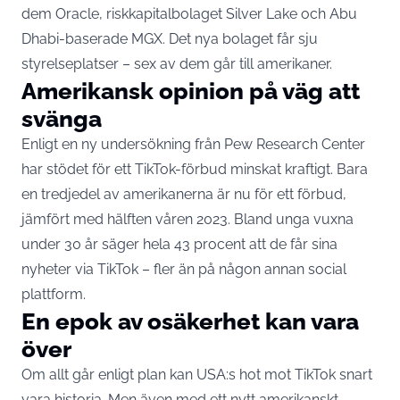
dem Oracle, riskkapitalbolaget Silver Lake och Abu
Dhabi-baserade MGX. Det nya bolaget får sju
styrelseplatser – sex av dem går till amerikaner.
Amerikansk opinion på väg att
svänga
Enligt en ny undersökning från Pew Research Center
har stödet för ett TikTok-förbud minskat kraftigt. Bara
en tredjedel av amerikanerna är nu för ett förbud,
jämfört med hälften våren 2023. Bland unga vuxna
under 30 år säger hela 43 procent att de får sina
nyheter via TikTok – fler än på någon annan social
plattform.
En epok av osäkerhet kan vara
över
Om allt går enligt plan kan USA:s hot mot TikTok snart
vara historia. Men även med ett nytt amerikanskt