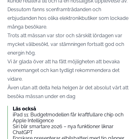
kunde relatera till och få en nostalgisk upplevelse av.
Dessutom fanns scenframträdanden och
erbjudanden hos olika elektronikbutiker som lockade
många besökare.
Trots att mässan var stor och särskilt lördagen var
mycket välbesökt, var stämningen fortsatt god och
energin hög.
Vi är glada över att ha fått möjligheten att bevaka
evenemanget och kan tydligt rekommendera det
vidare.
Även utan att delta hela helgen är det absolut värt att
besöka mässan under en dag
Läs också
iPad 11: Budgetmodellen får kraftfullare chip och
Apple Intelligence
Siri blir smartare 2026 – nya funktioner liknar
ChatGPT
Forskare presenterar elbilsbatteri med tio gånger