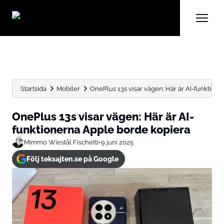
Startsida
Mobiler
OnePlus 13s visar vägen: Här är AI-funktion
OnePlus 13s visar vägen: Här är AI-
funktionerna Apple borde kopiera
Mimmo Wiestål Fischetti
•
9 juni 2025
Följ teksajten.se på Google