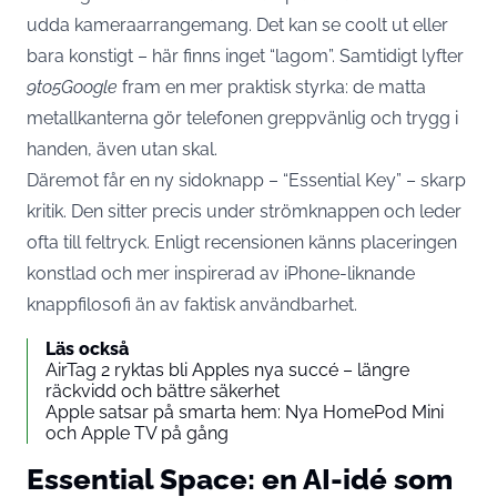
udda kameraarrangemang. Det kan se coolt ut eller
bara konstigt – här finns inget “lagom”. Samtidigt lyfter
9to5Google
fram en mer praktisk styrka: de matta
metallkanterna gör telefonen greppvänlig och trygg i
handen, även utan skal.
Däremot får en ny sidoknapp – “Essential Key” – skarp
kritik. Den sitter precis under strömknappen och leder
ofta till feltryck. Enligt recensionen känns placeringen
konstlad och mer inspirerad av iPhone-liknande
knappfilosofi än av faktisk användbarhet.
Läs också
AirTag 2 ryktas bli Apples nya succé – längre
räckvidd och bättre säkerhet
Apple satsar på smarta hem: Nya HomePod Mini
och Apple TV på gång
Essential Space: en AI-idé som