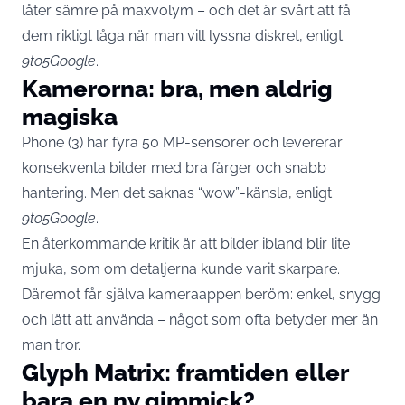
låter sämre på maxvolym – och det är svårt att få
dem riktigt låga när man vill lyssna diskret, enligt
9to5Google
.
Kamerorna: bra, men aldrig
magiska
Phone (3) har fyra 50 MP-sensorer och levererar
konsekventa bilder med bra färger och snabb
hantering. Men det saknas “wow”-känsla, enligt
9to5Google
.
En återkommande kritik är att bilder ibland blir lite
mjuka, som om detaljerna kunde varit skarpare.
Däremot får själva kameraappen beröm: enkel, snygg
och lätt att använda – något som ofta betyder mer än
man tror.
Glyph Matrix: framtiden eller
bara en ny gimmick?