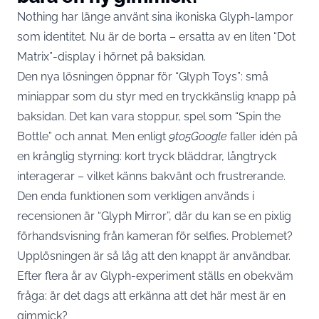
Nothing har länge använt sina ikoniska Glyph-lampor
som identitet. Nu är de borta – ersatta av en liten “Dot
Matrix”-display i hörnet på baksidan.
Den nya lösningen öppnar för “Glyph Toys”: små
miniappar som du styr med en tryckkänslig knapp på
baksidan. Det kan vara stoppur, spel som “Spin the
Bottle” och annat. Men enligt
9to5Google
faller idén på
en krånglig styrning: kort tryck bläddrar, långtryck
interagerar – vilket känns bakvänt och frustrerande.
Den enda funktionen som verkligen används i
recensionen är “Glyph Mirror”, där du kan se en pixlig
förhandsvisning från kameran för selfies. Problemet?
Upplösningen är så låg att den knappt är användbar.
Efter flera år av Glyph-experiment ställs en obekväm
fråga: är det dags att erkänna att det här mest är en
gimmick?