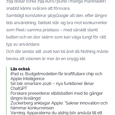
799 dollar (cirka 799 euro/pund i många marknader)
snabbt känns svårare att försvara.
Samtidigt konstaterar
9to5Google
att den, efter längre
tids användning, faktiskt står sig bra mot konkurrenter
som Pixel i samma prisklass – med särskilt starkt
batteri och en stor skärm som kan väga tungt för rätt
typ av användare.
Och där landar allt: 2026 kan bli året då Nothing måste
bevisa att visionen är mer än en snygg idé.
Läs också
iPad 11: Budgetmodellen får kraftfullare chip och
Apple Intelligence
Siri blir smartare 2026 – nya funktioner liknar
ChatGPT
Forskare presenterar elbilsbatteri med tio gånger
längre livslängd
Zuckerberg anklagar Apple: ”Saknar innovation och
hämmar konkurrensen
Varning: Apparaterna du aldrig bör ansluta till ett