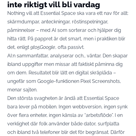
inte riktigt vill bli vardag
Nothing vill att Essential Space ska vara ett nav för allt:
skärmdumpar, anteckningar, röstinspelningar,
påminnelser – med AI som sorterar och hjälper dig
hitta rätt. På pappret är det smart, men i praktiken blir
det, enligt
9to5Google
, ofta passivt.
AI:n sammanfattar, analyserar och… väntar. Den skapar
ibland uppgifter men missar att faktiskt påminna dig
om dem. Resultatet blir lätt en digital skräplåda –
ungefär som Google-funktionen Pixel Screenshots,
menar sajten.
Den största svagheten är ändå att Essential Space
bara lever på mobilen. Ingen webbversion, ingen synk
över flera enheter, ingen känsla av “arbetsflöde”. I en
verklighet där folk använder både dator, surfplatta
och ibland två telefoner blir det för begränsat. Därför