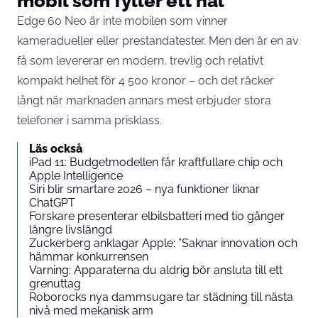
mobil som fyller ett hål
Edge 60 Neo är inte mobilen som vinner
kameradueller eller prestandatester. Men den är en av
få som levererar en modern, trevlig och relativt
kompakt helhet för 4 500 kronor – och det räcker
långt när marknaden annars mest erbjuder stora
telefoner i samma prisklass.
Läs också
iPad 11: Budgetmodellen får kraftfullare chip och
Apple Intelligence
Siri blir smartare 2026 – nya funktioner liknar
ChatGPT
Forskare presenterar elbilsbatteri med tio gånger
längre livslängd
Zuckerberg anklagar Apple: ”Saknar innovation och
hämmar konkurrensen
Varning: Apparaterna du aldrig bör ansluta till ett
grenuttag
Roborocks nya dammsugare tar städning till nästa
nivå med mekanisk arm