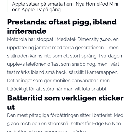
Apple satsar på smarta hem: Nya HomePod Mini
och Apple TV på gång
Prestanda: oftast pigg, ibland
irriterande
Motorola har stoppat i Mediatek Dimensity 7400, en
uppdatering jämfört med förra generationen – men
skillnaden känns inte som ett stort språng. I vardagen
upplevs telefonen oftast som snabb nog, men i vårt
test märks ibland små hack, särskilt i kameraappen.
Det är inget som gör mobilen oanvändbar, men
tillräckligt för att störa när man vill fota snabbt.
Batteritid som verkligen sticker
ut
Den mest påtagliga förbättringen sitter i batteriet. Med
5 200 mAh och en strömsnål helhet får Edge 60 Neo
en batteritid som imponerar – både i