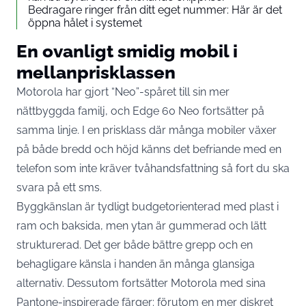
Bedragare ringer från ditt eget nummer: Här är det
öppna hålet i systemet
En ovanligt smidig mobil i
mellanprisklassen
Motorola har gjort “Neo”-spåret till sin mer
nättbyggda familj, och Edge 60 Neo fortsätter på
samma linje. I en prisklass där många mobiler växer
på både bredd och höjd känns det befriande med en
telefon som inte kräver tvåhandsfattning så fort du ska
svara på ett sms.
Byggkänslan är tydligt budgetorienterad med plast i
ram och baksida, men ytan är gummerad och lätt
strukturerad. Det ger både bättre grepp och en
behagligare känsla i handen än många glansiga
alternativ. Dessutom fortsätter Motorola med sina
Pantone-inspirerade färger: förutom en mer diskret