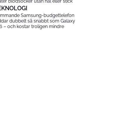
ter blodsocker utan nål eller stick
EKNOLOGI
mmande Samsung-budgettelefon
ddar dubbelt så snabbt som Galaxy
6 – och kostar troligen mindre