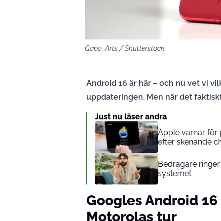
Gabo_Arts / Shutterstock
Android 16 är här – och nu vet vi v
uppdateringen. Men när det faktiskt 
Just nu läser andra
Apple varnar för 
efter skenande ch
Bedragare ringer 
systemet
Googles Android 16 h
Motorolas tur