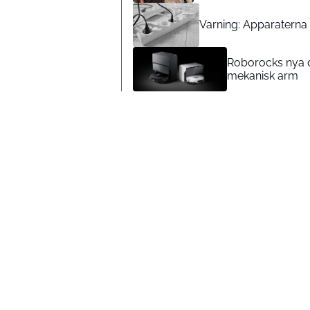
Varning: Apparaterna d
Roborocks nya d
mekanisk arm