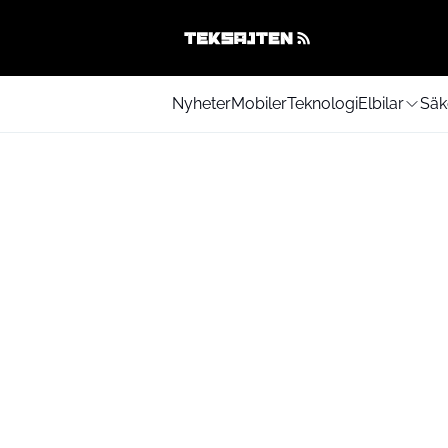
Nyheter
Mobiler
Teknologi
Elbilar
Säk