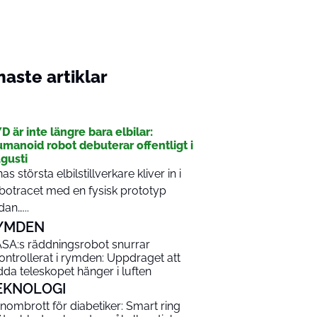
aste artiklar
I
D är inte längre bara elbilar:
manoid robot debuterar offentligt i
gusti
nas största elbilstillverkare kliver in i
botracet med en fysisk prototyp
dan…...
YMDEN
SA:s räddningsrobot snurrar
ontrollerat i rymden: Uppdraget att
dda teleskopet hänger i luften
EKNOLOGI
nombrott för diabetiker: Smart ring