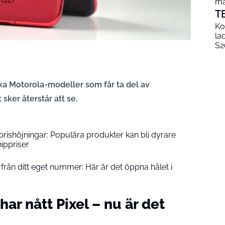
mä
T
Ko
la
S2
ilka Motorola-modeller som får ta del av
sker återstår att se.
prishöjningar: Populära produkter kan bli dyrare
ippriser
från ditt eget nummer: Här är det öppna hålet i
ar nått Pixel – nu är det