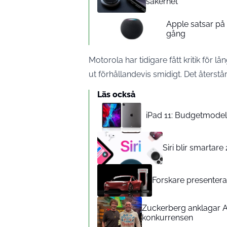
säkerhet
Apple satsar p
gång
Motorola har tidigare fått kritik fö
ut förhållandevis smidigt. Det åters
Läs också
iPad 11: Budgetmodelle
Siri blir smartar
Forskare presenterar
Zuckerberg anklagar A
konkurrensen