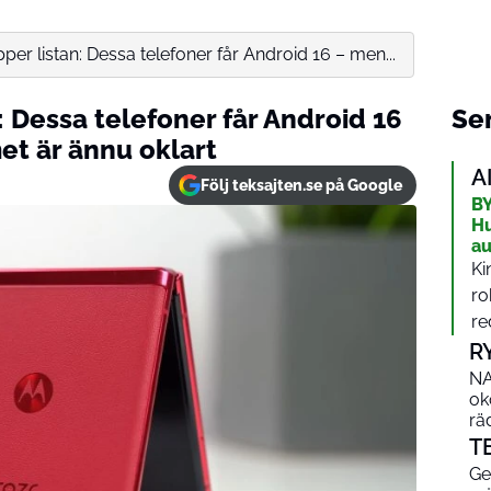
per listan: Dessa telefoner får Android 16 – men...
: Dessa telefoner får Android 16
Sen
t är ännu oklart
A
Följ teksajten.se på Google
BY
Hu
au
Ki
ro
re
R
NA
ok
rä
T
Ge