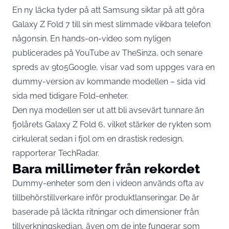
En ny läcka tyder på att Samsung siktar på att göra
Galaxy Z Fold 7 till sin mest slimmade vikbara telefon
någonsin. En hands-on-video som nyligen
publicerades på YouTube av TheSinza, och senare
spreds av 9to5Google, visar vad som uppges vara en
dummy-version av kommande modellen – sida vid
sida med tidigare Fold-enheter.
Den nya modellen ser ut att bli avsevärt tunnare än
fjolårets Galaxy Z Fold 6, vilket stärker de rykten som
cirkulerat sedan i fjol om en drastisk redesign,
rapporterar
TechRadar
.
Bara millimeter från rekordet
Dummy-enheter som den i videon används ofta av
tillbehörstillverkare inför produktlanseringar. De är
baserade på läckta ritningar och dimensioner från
tillverkningskedjan, även om de inte fungerar som