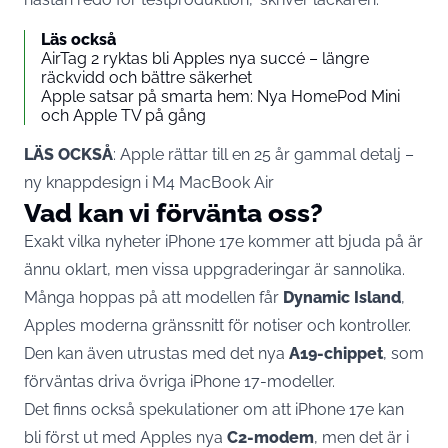
Läs också
AirTag 2 ryktas bli Apples nya succé – längre
räckvidd och bättre säkerhet
Apple satsar på smarta hem: Nya HomePod Mini
och Apple TV på gång
LÄS OCKSÅ
:
Apple rättar till en 25 år gammal detalj –
ny knappdesign i M4 MacBook Air
Vad kan vi förvänta oss?
Exakt vilka nyheter
iPhone
17e kommer att bjuda på är
ännu oklart, men vissa uppgraderingar är sannolika.
Många hoppas på att modellen får
Dynamic Island
,
Apples moderna gränssnitt för notiser och kontroller.
Den kan även utrustas med det nya
A19-chippet
, som
förväntas driva övriga iPhone 17-modeller.
Det finns också spekulationer om att iPhone 17e kan
bli först ut med
Apples
nya
C2-modem
, men det är i