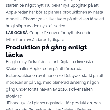
starten på något nytt. Nu pekar nya uppgifter på att
Apple redan har börjat planera produktionen av nästa
modell – iPhone 17e – vilket tyder på att vi kan få se ett
årligt släpp av den nya “e”-serien.
LÄS OCKSÅ
:
Google Discover får nytt utseende –
lyfter fram avsändaren tydligare
Produktion på gång enligt
läcka
Enligt en ny läcka från Instant Digital på kinesiska
Weibo håller Apple redan på att förbereda
testproduktionen av iPhone 17e. Det tyder starkt på att
modellen är på väg, med planerad lansering någon
gång under första halvan av 2026, skriver sajten
9to5Mac
.
“iPhone 17e är i planeringsstadiet för produktion, och
nästan redo för testproduktion,” skriver läckaren.