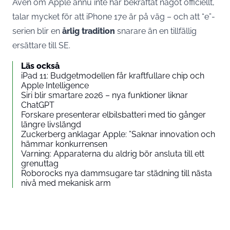
Även om Apple ännu inte har bekräftat något officiellt,
talar mycket för att iPhone 17e är på väg – och att “e”-
serien blir en
årlig tradition
snarare än en tillfällig
ersättare till SE.
Läs också
iPad 11: Budgetmodellen får kraftfullare chip och
Apple Intelligence
Siri blir smartare 2026 – nya funktioner liknar
ChatGPT
Forskare presenterar elbilsbatteri med tio gånger
längre livslängd
Zuckerberg anklagar Apple: ”Saknar innovation och
hämmar konkurrensen
Varning: Apparaterna du aldrig bör ansluta till ett
grenuttag
Roborocks nya dammsugare tar städning till nästa
nivå med mekanisk arm