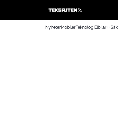
Nyheter
Mobiler
Teknologi
Elbilar
Säk