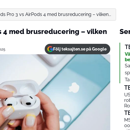
ds Pro 3 vs AirPods 4 med brusreducering – vilken...
s 4 med brusreducering – vilken
Sen
T
Följ teksajten.se på Google
025
Vä
be
Sa
sp
Tab
T
US
ro
Ro
T
MS
00