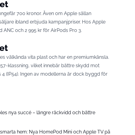
het
ungefär 700 kronor. Även om Apple sällan
örsäljare ibland erbjuda kampanjpriser. Hos Apple
d ANC och 2 995 kr för AirPods Pro 3.
et
les välkända vita plast och har en premiumkänsla.
P57-klassning, vilket innebär bättre skydd mot
 4 (IP54). Ingen av modellerna är dock byggd för
pples nya succé – längre räckvidd och bättre
å smarta hem: Nya HomePod Mini och Apple TV på