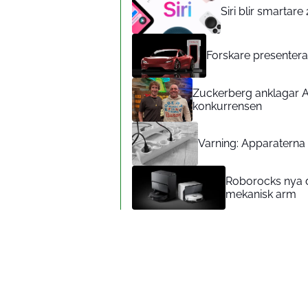
Siri blir smartar
Forskare presenterar
Zuckerberg anklagar A
konkurrensen
Varning: Apparaterna d
Roborocks nya d
mekanisk arm