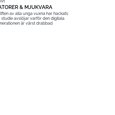
lvt
ATORER & MJUKVARA
lften av alla unga vuxna har hackats:
 studie avslöjar varför den digitala
nerationen är värst drabbad