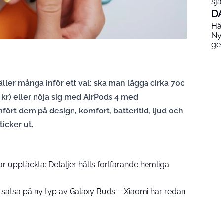
sjä
D
Hä
Ny
ge
äller många inför ett val: ska man lägga cirka 700
 kr) eller nöja sig med AirPods 4 med
mfört dem på design, komfort, batteritid, ljud och
ticker ut.
r upptäckta: Detaljer hålls fortfarande hemliga
atsa på ny typ av Galaxy Buds – Xiaomi har redan