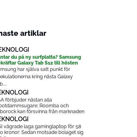
aste artiklar
EKNOLOGI
ntar du på ny surfplatta? Samsung
kräftar Galaxy Tab S12 till hösten
msung har själva satt punkt för
ekulationerna kring nästa Galaxy
....
EKNOLOGI
A förbjuder nästan alla
botdammsugare: Roomba och
borock kan försvinna från marknaden
EKNOLOGI
I vägrade laga gaminglaptop för 58
0 kronor: Sedan motsade bolaget sig