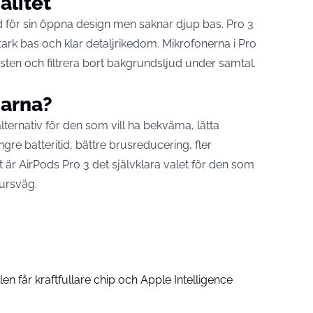
alitet
 för sin öppna design men saknar djup bas. Pro 3
tark bas och klar detaljrikedom. Mikrofonerna i Pro
sten och filtrera bort bakgrundsljud under samtal.
garna?
lternativ för den som vill ha bekväma, lätta
ängre batteritid, bättre brusreducering, fler
t är AirPods Pro 3 det självklara valet för den som
lursväg.
n får kraftfullare chip och Apple Intelligence