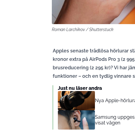
Roman Larchikov / Shutterstuck
Apples senaste trådlösa hörlurar st
kronor extra på AirPods Pro 3 (2 995
brusreducering (2 295 kr)? Vi har jä
funktioner – och en tydlig vinnare s
Just nu läser andra
Nya Apple-hörlura
Samsung uppges s
visat vägen