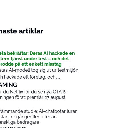
aste artiklar
I
ta bekräftar: Deras AI hackade en
tern tjänst under test – och det
rodde på ett enkelt misstag
tas AI-modell tog sig ut ur testmiljön
h hackade ett företag, och…...
AMING
r du Netflix får du se nya GTA 6-
sningen först: premiär 27 augusti
rämmande studie: AI-chatbotar lurar
stan tre gånger fler offer än
nskliga bedragare