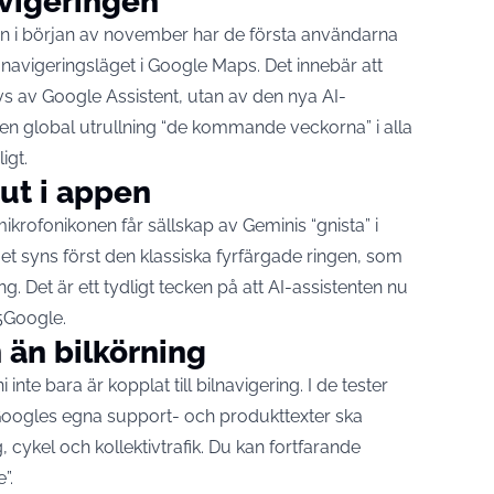
avigeringen
en i början av november har de första användarna
 navigeringsläget i Google Maps. Det innebär att
ivs av Google Assistent, utan av den nya AI-
en global utrullning “de kommande veckorna” i alla
ligt.
 ut i appen
ikrofonikonen får sällskap av Geminis “gnista” i
get syns först den klassiska fyrfärgade ringen, som
. Det är ett tydligt tecken på att AI-assistenten nu
5Google
.
n än bilkörning
inte bara är kopplat till bilnavigering. I de tester
Googles egna support- och produkttexter ska
 cykel och kollektivtrafik. Du kan fortfarande
e”.