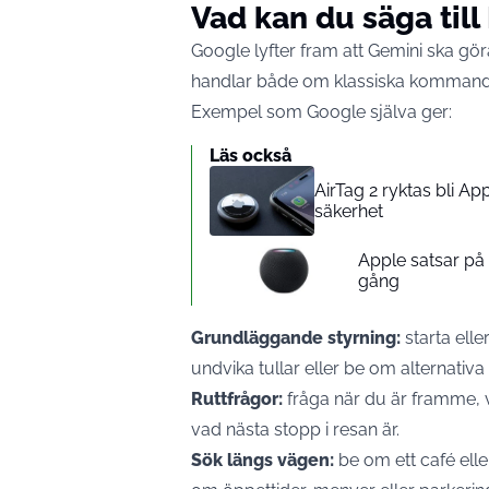
Vad kan du säga til
Google lyfter fram att Gemini ska gör
handlar både om klassiska kommando
Exempel som Google själva ger:
Läs också
AirTag 2 ryktas bli A
säkerhet
Apple satsar p
gång
Grundläggande styrning:
starta elle
undvika tullar eller be om alternativa 
Ruttfrågor:
fråga när du är framme, va
vad nästa stopp i resan är.
Sök längs vägen:
be om ett café ell