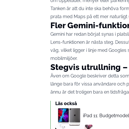
om öppettider, menyer eller parkering
Tanken är att du inte ska behöva fo
prata med Maps på ett mer naturligt s
Fler Gemini-funktio
Gemini har redan börjat synas i platsl
Lens-funktionen är nästa steg. Dess
väg, vilket ligger i linje med Googles s
mobilmiljöer.
Stegvis utrullning – 
Även om Google beskriver detta som 
länge bara för vissa användare och på
ännu är det troligen bara en tidsfråga
Läs också
iPad 11: Budgetmodelle