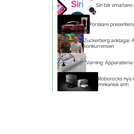
Siri blir smartar
Forskare presenterar
Zuckerberg anklagar A
konkurrensen
Varning: Apparaterna d
Roborocks nya d
mekanisk arm