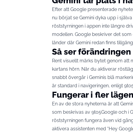
Gemini tar plats i n
Efter att Google presenterade nyhet
nu börjat se Gemini dyka upp i själva
röststyrningen i appen inte längre dr
modellen. Google beskriver det som 
länder där Gemini redan finns tillgäng
Så ser förändringen
Rent visuellt märks bytet genom att m
kartans hörn. När du aktiverar röstlä
snabbt övergår i Geminis blå markering
är standard i navigeringen, enligt
9to
Fungerar i fler läge
En av de stora nyheterna är att Gemini 
som beskrivas av 9to5Google och i 
röststyrningen fungera även vid gång,
aktivera assistenten med “Hey Googl