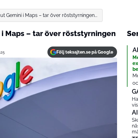
ut Gemini i Maps – tar över röststyrningen...
 i Maps – tar över röststyrningen
Sen
A
Följ teksajten.se på Google
025
Me
ex
be
Me
oc
G
Ha
vi
AI
Sk
nä
mä