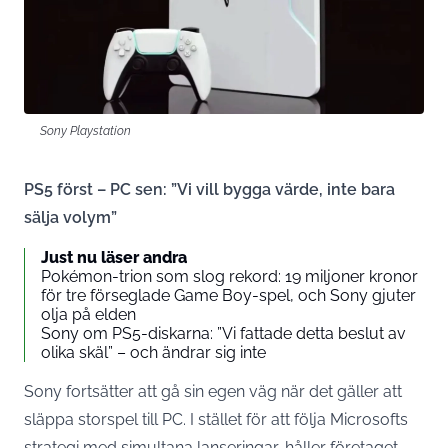
Sony Playstation
PS5 först – PC sen: ”Vi vill bygga värde, inte bara
sälja volym”
Just nu läser andra
Pokémon-trion som slog rekord: 19 miljoner kronor
för tre förseglade Game Boy-spel, och Sony gjuter
olja på elden
Sony om PS5-diskarna: ”Vi fattade detta beslut av
olika skäl” – och ändrar sig inte
Sony fortsätter att gå sin egen väg när det gäller att
släppa storspel till PC. I stället för att följa Microsofts
strategi med simultana lanseringar, håller företaget