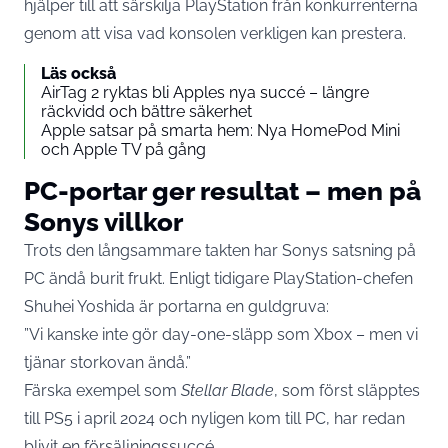
hjälper till att särskilja PlayStation från konkurrenterna
genom att visa vad konsolen verkligen kan prestera.
Läs också
AirTag 2 ryktas bli Apples nya succé – längre
räckvidd och bättre säkerhet
Apple satsar på smarta hem: Nya HomePod Mini
och Apple TV på gång
PC-portar ger resultat – men på
Sonys villkor
Trots den långsammare takten har Sonys satsning på
PC ändå burit frukt. Enligt tidigare PlayStation-chefen
Shuhei Yoshida är portarna en guldgruva:
”Vi kanske inte gör day-one-släpp som Xbox – men vi
tjänar storkovan ändå.”
Färska exempel som
Stellar Blade
, som först släpptes
till PS5 i april 2024 och nyligen kom till PC, har redan
blivit en försäljningssuccé.