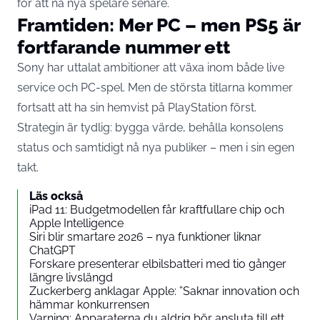
för att nå nya spelare senare.
Framtiden: Mer PC – men PS5 är
fortfarande nummer ett
Sony har uttalat ambitioner att växa inom både live
service och PC-spel. Men de största titlarna kommer
fortsatt att ha sin hemvist på PlayStation först.
Strategin är tydlig: bygga värde, behålla konsolens
status och samtidigt nå nya publiker – men i sin egen
takt.
Läs också
iPad 11: Budgetmodellen får kraftfullare chip och
Apple Intelligence
Siri blir smartare 2026 – nya funktioner liknar
ChatGPT
Forskare presenterar elbilsbatteri med tio gånger
längre livslängd
Zuckerberg anklagar Apple: ”Saknar innovation och
hämmar konkurrensen
Varning: Apparaterna du aldrig bör ansluta till ett