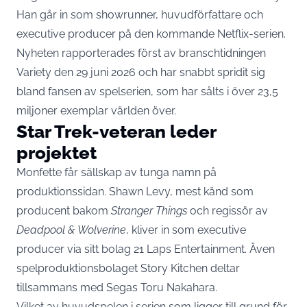
Han går in som showrunner, huvudförfattare och
executive producer på den kommande Netflix-serien.
Nyheten
rapporterades först av branschtidningen
Variety
den 29 juni 2026 och har snabbt spridit sig
bland fansen av spelserien, som har sålts i över 23,5
miljoner exemplar världen över.
Star Trek-veteran leder
projektet
Monfette får sällskap av tunga namn på
produktionssidan. Shawn Levy, mest känd som
producent bakom
Stranger Things
och regissör av
Deadpool & Wolverine
, kliver in som executive
producer via sitt bolag 21 Laps Entertainment. Även
spelproduktionsbolaget Story Kitchen deltar
tillsammans med Segas Toru Nakahara.
Vilket av huvudspelen i serien som ligger till grund för