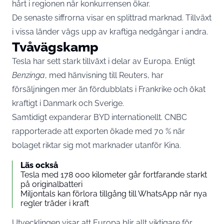
hårt i regionen när konkurrensen ökar.
De senaste siffrorna visar en splittrad marknad. Tillväxt
i vissa länder vägs upp av kraftiga nedgångar i andra.
Tvåvägskamp
Tesla har sett stark tillväxt i delar av Europa. Enligt
Benzinga
, med hänvisning till Reuters, har
försäljningen mer än fördubblats i Frankrike och ökat
kraftigt i Danmark och Sverige.
Samtidigt expanderar BYD internationellt. CNBC
rapporterade att exporten ökade med 70 % när
bolaget riktar sig mot marknader utanför Kina.
Läs också
Tesla med 178 000 kilometer går fortfarande starkt
på originalbatteri
Miljontals kan förlora tillgång till WhatsApp när nya
regler träder i kraft
Utvecklingen visar att Europa blir allt viktigare för