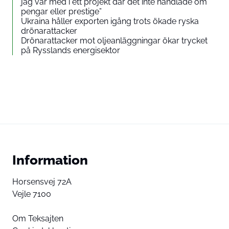
jag var med i ett projekt där det inte handlade om
pengar eller prestige”
Ukraina håller exporten igång trots ökade ryska
drönarattacker
Drönarattacker mot oljeanläggningar ökar trycket
på Rysslands energisektor
Information
Horsensvej 72A
Vejle 7100
Om Teksajten