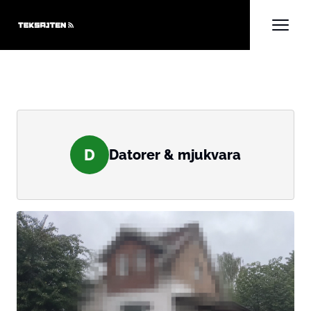
D
Datorer & mjukvara