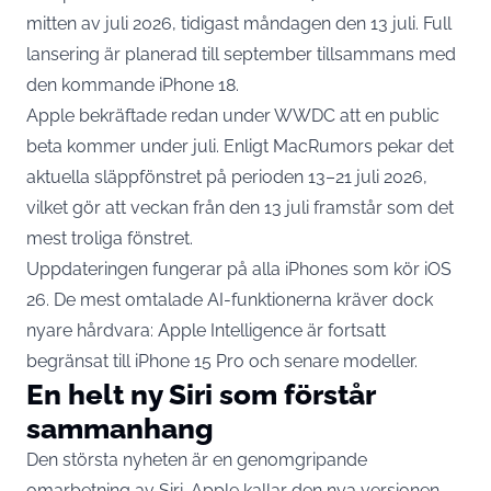
mitten av juli 2026, tidigast måndagen den 13 juli. Full
lansering är planerad till september tillsammans med
den kommande iPhone 18.
Apple bekräftade redan under WWDC att en public
beta kommer under juli.
Enligt MacRumors pekar det
aktuella släppfönstret på perioden 13–21 juli 2026
,
vilket gör att veckan från den 13 juli framstår som det
mest troliga fönstret.
Uppdateringen fungerar på alla iPhones som kör iOS
26. De mest omtalade AI-funktionerna kräver dock
nyare hårdvara:
Apple Intelligence är fortsatt
begränsat till iPhone 15 Pro och senare modeller
.
En helt ny Siri som förstår
sammanhang
Den största nyheten är en genomgripande
omarbetning av Siri. Apple kallar den nya versionen