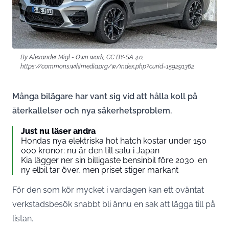
By Alexander Migl - Own work, CC BY-SA 4.0,
https://commons.wikimedia.org/w/index.php?curid=159291362
Många bilägare har vant sig vid att hålla koll på
återkallelser och nya säkerhetsproblem.
Just nu läser andra
Hondas nya elektriska hot hatch kostar under 150
000 kronor: nu är den till salu i Japan
Kia lägger ner sin billigaste bensinbil före 2030: en
ny elbil tar över, men priset stiger markant
För den som kör mycket i vardagen kan ett oväntat
verkstadsbesök snabbt bli ännu en sak att lägga till på
listan.