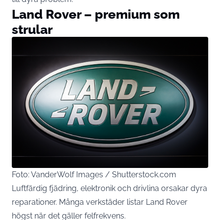
Land Rover – premium som
strular
Foto: VanderWolf Images / Shutterstock.com
Luftfärdig fjädring, elektronik och drivlina orsakar dyra
reparationer. Många verkstäder listar Land Rover
högst när det gäller felfrekvens.