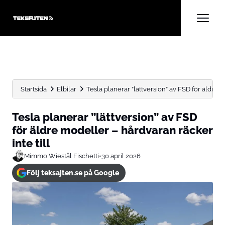
Startsida
Elbilar
Tesla planerar ”lättversion” av FSD för äldre m
Tesla planerar ”lättversion” av FSD
för äldre modeller – hårdvaran räcker
inte till
Mimmo Wiestål Fischetti
•
30 april 2026
Följ teksajten.se på Google