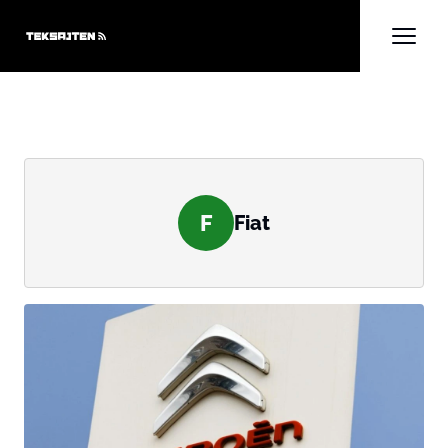
F
Fiat