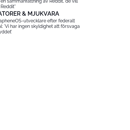
 en sammanfattning av Reddit, de vill
 Reddit”
ATORER & MJUKVARA
apheneOS-utvecklare efter federalt
al: ’Vi har ingen skyldighet att försvaga
yddet’