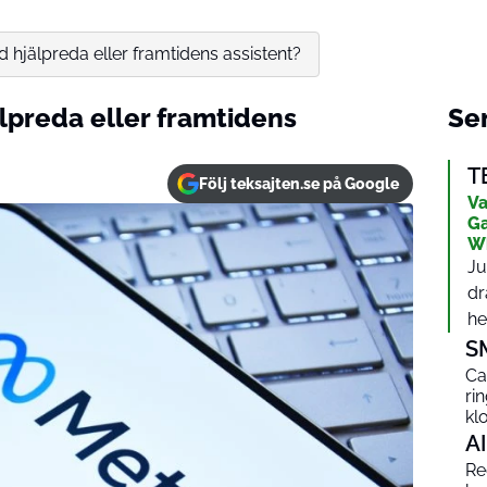
 hjälpreda eller framtidens assistent?
lpreda eller framtidens
Sen
T
Följ teksajten.se på Google
Va
Ga
W
Ju
dr
het
S
Ca
ri
kl
AI
Red