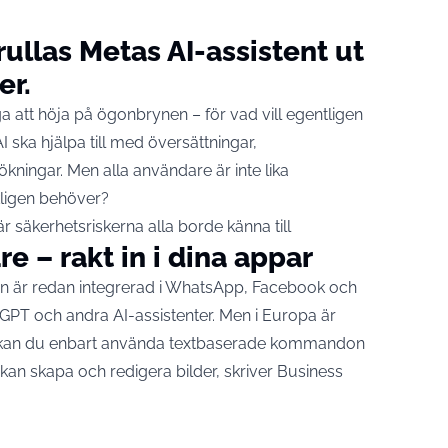
ullas Metas AI-assistent ut
er.
ga att höja på ögonbrynen – för vad vill egentligen
I ska hjälpa till med översättningar,
ningar. Men alla användare är inte lika
rkligen behöver?
är säkerhetsriskerna alla borde känna till
 – rakt in i dina appar
n är redan integrerad i
WhatsApp
, Facebook och
GPT och andra AI-assistenter. Men i Europa är
r kan du enbart använda textbaserade kommandon
en kan skapa och redigera bilder, skriver
Business