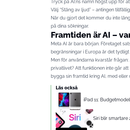
Tryck på AI:ns namn högst upp för at
Välj “Stäng av ljud” – antingen tillfäll
När du gjort det kommer du inte längr
på dina sökningar.
Framtiden är AI – vare
Meta AI är bara början. Företaget satsa
begränsningar i Europa är det tydligt a
Men för användarna kvarstår frågan: Ä
privatlivet? Att funktionen inte går at
bygga sin framtid kring AI, med eller
Läs också
iPad 11: Budgetmodelle
Siri blir smartar