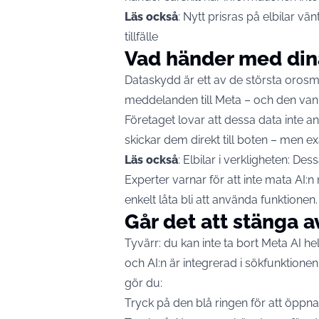
Läs också
:
Nytt prisras på elbilar vän
tillfälle
Vad händer med din
Dataskydd är ett av de största orosm
meddelanden till Meta – och den vanl
Företaget lovar att dessa data inte an
skickar dem direkt till boten – men ex
Läs också
:
Elbilar i verkligheten: De
Experter varnar för att inte mata AI:n 
enkelt låta bli att använda funktionen.
Går det att stänga a
Tyvärr: du kan inte ta bort Meta AI he
och AI:n är integrerad i sökfunktion
gör du:
Tryck på den blå ringen för att öppn