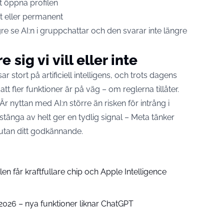
t öppna profilen
igt eller permanent
e se AI:n i gruppchattar och den svarar inte längre
 sig vi vill eller inte
r stort på artificiell intelligens, och trots dagens
tt fler funktioner är på väg – om reglerna tillåter.
r nyttan med AI:n större än risken för intrång i
t stänga av helt ger en tydlig signal – Meta tänker
 utan ditt godkännande.
n får kraftfullare chip och Apple Intelligence
e 2026 – nya funktioner liknar ChatGPT