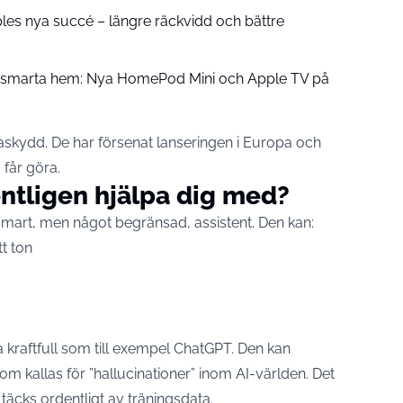
pples nya succé – längre räckvidd och bättre
å smarta hem: Nya HomePod Mini och Apple TV på
askydd. De har försenat lanseringen i Europa och
 får göra.
ntligen hjälpa dig med?
smart, men något begränsad, assistent. Den kan:
tt ton
ika kraftfull som till exempel ChatGPT. Den kan
m kallas för ”hallucinationer” inom AI-världen. Det
 täcks ordentligt av träningsdata.