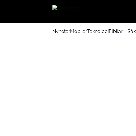
Nyheter
Mobiler
Teknologi
Elbilar
Säk