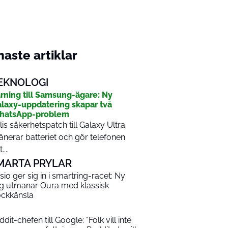
aste artiklar
EKNOLOGI
rning till Samsung-ägare: Ny
laxy-uppdatering skapar två
hatsApp-problem
lis säkerhetspatch till Galaxy Ultra
änerar batteriet och gör telefonen
....
MARTA PRYLAR
sio ger sig in i smartring-racet: Ny
ng utmanar Oura med klassisk
ockkänsla
dit-chefen till Google: ”Folk vill inte