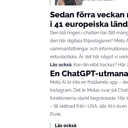
Sedan förra veckan r
i 41 europeiska länd
Den blå ringen i chatten har fått mån
den här digitala följeslagaren? Meta A
sammanfattningar och informationssök
entusiastiska. Är det här något vi ve
Läs också
:
Kan din elbil hackas? Här 
En ChatGPT-utmanare
Meta AI är inte en fristående app – de
Instagram. Det är
Metas
svar på Chat
funktionerna starkt begränsade. Hä
– till skillnad från i USA, där AI:n äv
Punk
.
Läs också