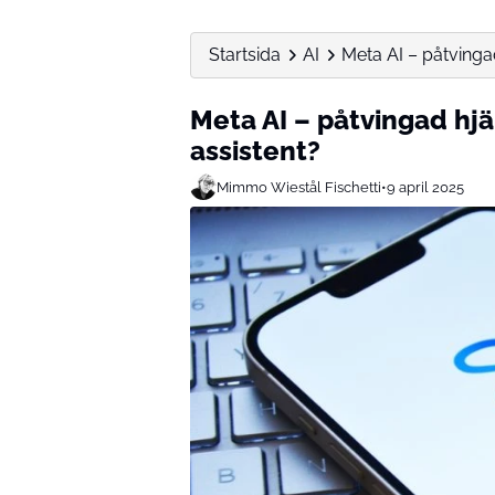
Startsida
AI
Meta AI – påtvingad
Meta AI – påtvingad hjä
assistent?
Mimmo Wiestål Fischetti
•
9 april 2025