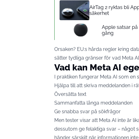
AirTag 2 ryktas bli A
säkerhet
Apple satsar p
gång
Orsaken? EU:s hårda regler kring dat
sätter tydliga gränser för vad Meta AI
Vad kan Meta AI ege
I praktiken fungerar Meta AI som en 
Hjälpa till att skriva meddelanden i rä
Översätta text
Sammanfatta långa meddelanden
Ge snabba svar på sökfrågor
Men
tester
visar att Meta AI inte är l
dessutom ge felaktiga svar – något so
händer särskilt när informationen inte