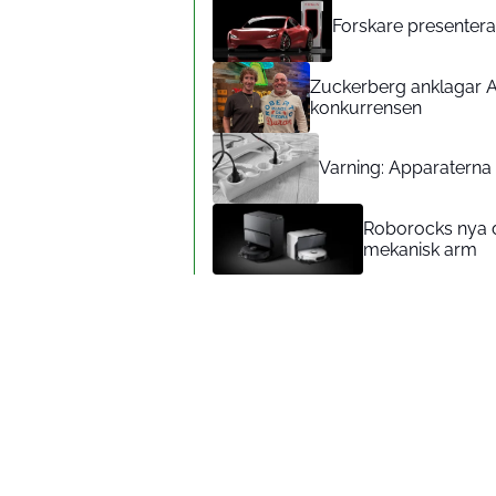
Forskare presenterar
Zuckerberg anklagar A
konkurrensen
Varning: Apparaterna d
Roborocks nya d
mekanisk arm