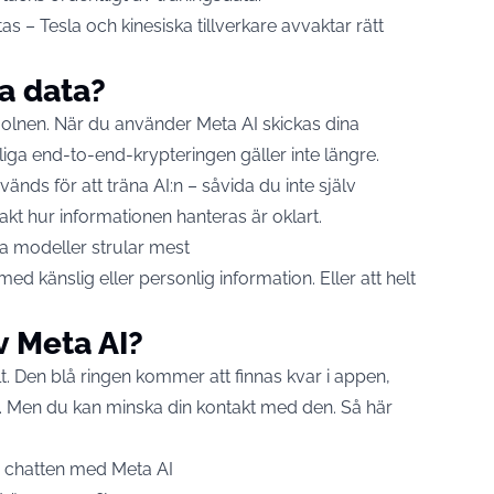
tas – Tesla och kinesiska tillverkare avvaktar rätt
a data?
olnen. När du använder Meta AI skickas dina
iga end-to-end-krypteringen gäller inte längre.
vänds för att träna AI:n – såvida du inte själv
akt hur informationen hanteras är oklart.
ssa modeller strular mest
med känslig eller personlig information. Eller att helt
v Meta AI?
lt. Den blå ringen kommer att finnas kvar i appen,
en. Men du kan minska din kontakt med den. Så här
a chatten med Meta AI