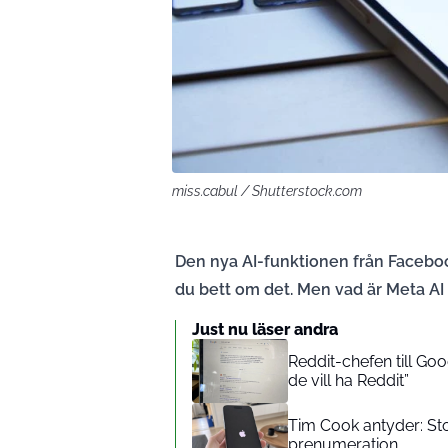
miss.cabul / Shutterstock.com
Den nya AI-funktionen från Facebo
du bett om det. Men vad är Meta AI 
Just nu läser andra
Reddit-chefen till Goo
de vill ha Reddit”
Tim Cook antyder: Sto
prenumeration