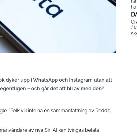
ha
ha
D
Gr
åt
sk
ok dyker upp i WhatsApp och Instagram utan att
egentligen – och går det att bli av med den?
gle: ”Folk vill inte ha en sammanfattning av Reddit,
ranvändare av nya Siri AI kan tvingas betala