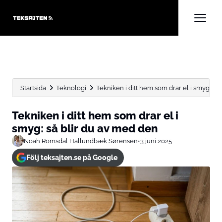
Startsida
Teknologi
Tekniken i ditt hem som drar el i smyg: så...
Tekniken i ditt hem som drar el i
smyg: så blir du av med den
Noah Romsdal Hallundbæk Sørensen
•
3 juni 2025
Följ teksajten.se på Google