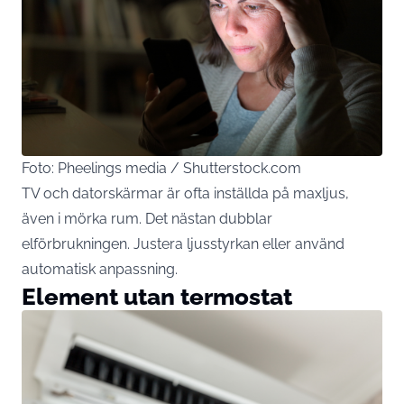
Foto: Pheelings media / Shutterstock.com
TV och datorskärmar är ofta inställda på maxljus,
även i mörka rum. Det nästan dubblar
elförbrukningen. Justera ljusstyrkan eller använd
automatisk anpassning.
Element utan termostat