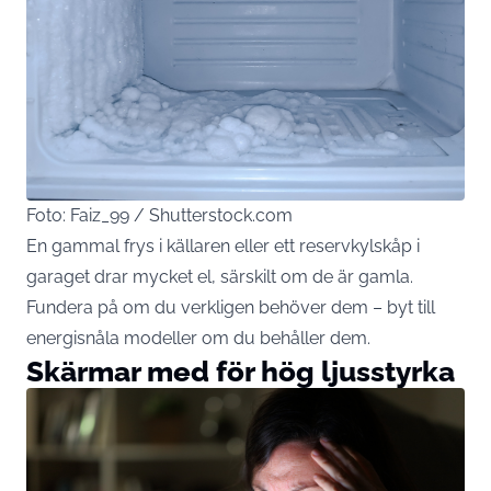
Foto: Faiz_99 / Shutterstock.com
En gammal frys i källaren eller ett reservkylskåp i
garaget drar mycket el, särskilt om de är gamla.
Fundera på om du verkligen behöver dem – byt till
energisnåla modeller om du behåller dem.
Skärmar med för hög ljusstyrka