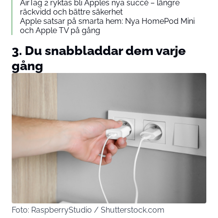
AirTag 2 ryktas bli Apples nya succé – längre
räckvidd och bättre säkerhet
Apple satsar på smarta hem: Nya HomePod Mini
och Apple TV på gång
3. Du snabbladdar dem varje
gång
Foto: RaspberryStudio / Shutterstock.com