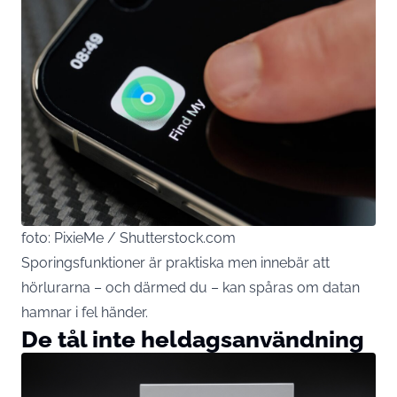
foto: PixieMe / Shutterstock.com
Sporingsfunktioner är praktiska men innebär att
hörlurarna – och därmed du – kan spåras om datan
hamnar i fel händer.
De tål inte heldagsanvändning