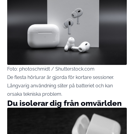
Foto: photoschmidt / Shutterstock.com
De flesta hörlurar är gjorda för kortare sessioner.
Långvarig användning sliter på batteriet och kan
orsaka tekniska problem.
Du isolerar dig från omvärlden