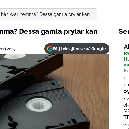
 här kvar hemma? Dessa gamla prylar kan...
emma? Dessa gamla prylar kan
Sen
A
Följ teksajten.se på Google
 maj 2025
BY
Hu
au
Ki
ro
re
R
NA
ok
rä
T
Ge