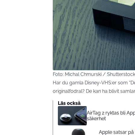
Foto: Michal Chmurski / Shutterstoc
Har du gamla Disney-VHS:er som “Den 
originalfodral? De kan ha blivit samla
Läs också
AirTag 2 ryktas bli A
säkerhet
Apple satsar p