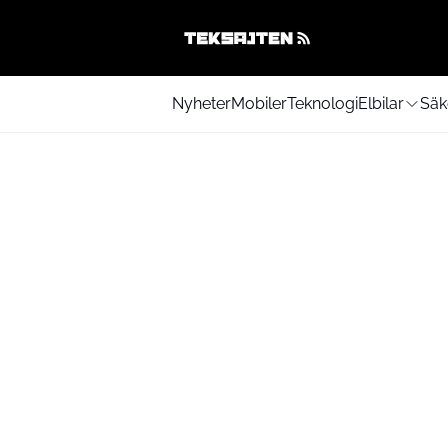
Nyheter
Mobiler
Teknologi
Elbilar
Säk