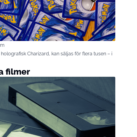
om
holografisk Charizard, kan säljas för flera tusen – i
a filmer