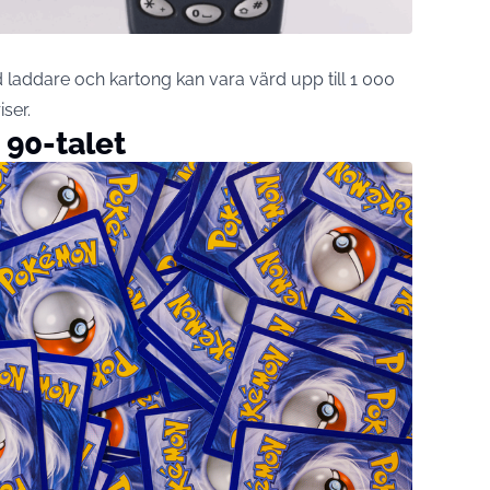
d laddare och kartong kan vara värd upp till 1 000
ser.
 90-talet