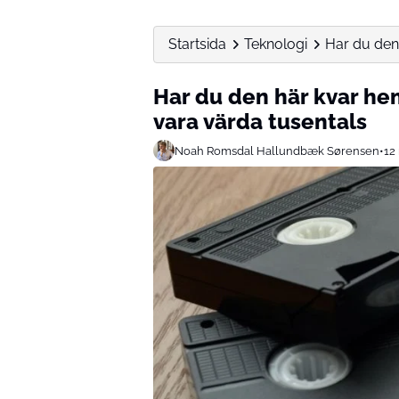
Startsida
Teknologi
Har du den
Har du den här kvar h
vara värda tusentals
Noah Romsdal Hallundbæk Sørensen
•
12