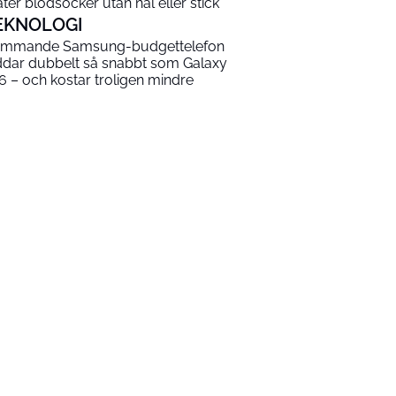
ter blodsocker utan nål eller stick
EKNOLOGI
mmande Samsung-budgettelefon
ddar dubbelt så snabbt som Galaxy
6 – och kostar troligen mindre