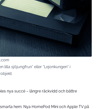
k.com
lilla sjöjungfrun” eller “Lejonkungen” i
robjekt.
pples nya succé – längre räckvidd och bättre
å smarta hem: Nya HomePod Mini och Apple TV på