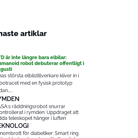
aste artiklar
I
D är inte längre bara elbilar:
manoid robot debuterar offentligt i
gusti
nas största elbilstillverkare kliver in i
botracet med en fysisk prototyp
dan…...
YMDEN
SA:s räddningsrobot snurrar
ontrollerat i rymden: Uppdraget att
dda teleskopet hänger i luften
EKNOLOGI
nombrott för diabetiker: Smart ring