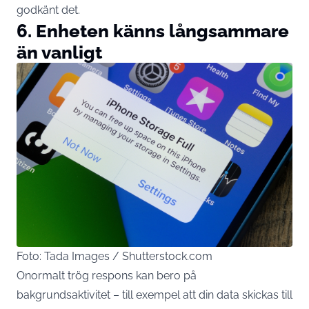
godkänt det.
6. Enheten känns långsammare
än vanligt
Foto: Tada Images / Shutterstock.com
Onormalt trög respons kan bero på
bakgrundsaktivitet – till exempel att din data skickas till