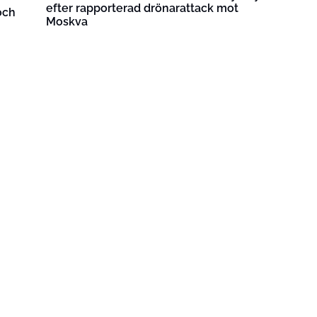
efter rapporterad drönarattack mot
och
Moskva