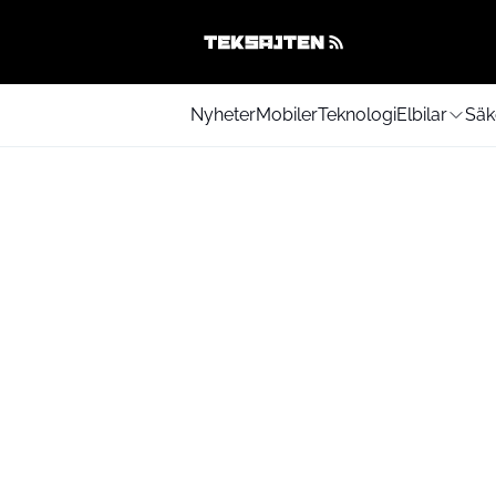
Nyheter
Mobiler
Teknologi
Elbilar
Säk