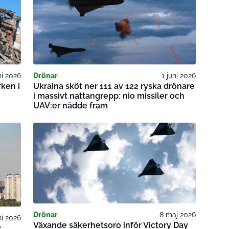
ni 2026
Drönar
1 juni 2026
rken i
Ukraina sköt ner 111 av 122 ryska drönare
i massivt nattangrepp: nio missiler och
UAV:er nådde fram
Drönar
8 maj 2026
ni 2026
Växande säkerhetsoro inför Victory Day
v