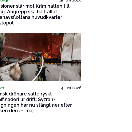
sioner slår mot Krim natten till
g: Angrepp ska ha träffat
ahavsflottans huvudkvarter i
stopol
er
4 juni 2026
nsk drönare satte ryskt
affinaderi ur drift: Syzran-
gningen har nu stängt ner efter
ken den 21 maj