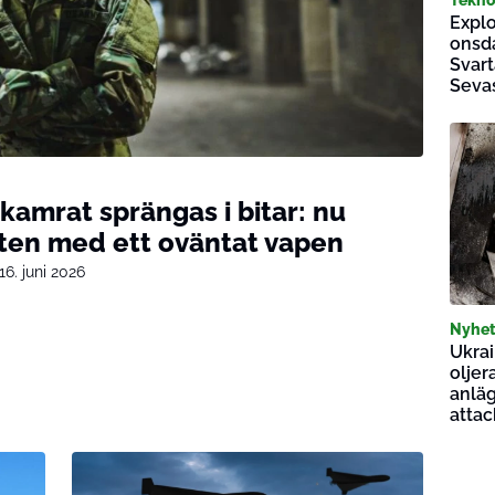
Explo
onsda
Svart
Seva
 kamrat sprängas i bitar: nu
nten med ett oväntat vapen
16. juni 2026
Nyhet
Ukrai
oljer
anläg
attac