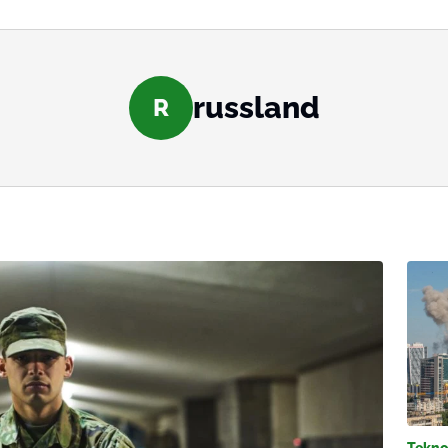
russland
R
Tekno