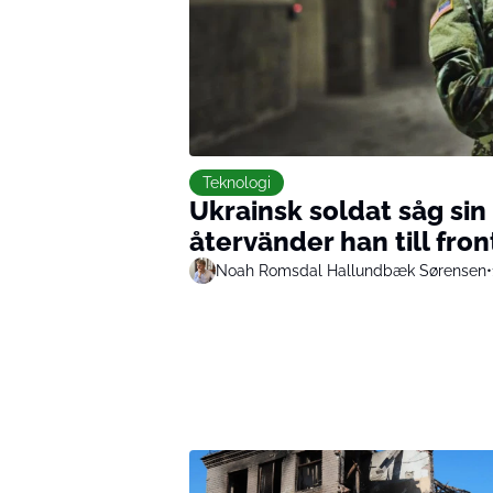
Teknologi
Ukrainsk soldat såg sin
återvänder han till fro
Noah Romsdal Hallundbæk Sørensen
•