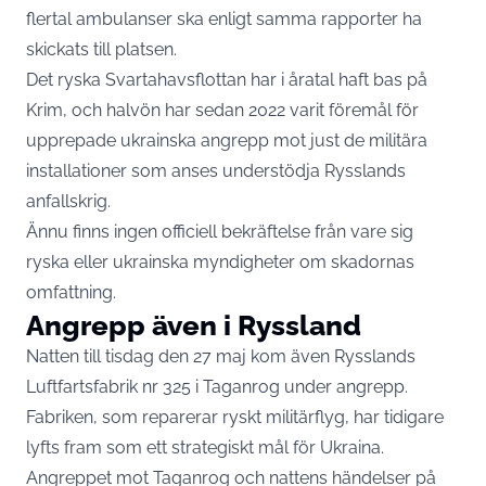
flertal ambulanser ska enligt samma rapporter ha
skickats till platsen.
Det ryska Svartahavsflottan har i åratal haft bas på
Krim, och halvön har sedan 2022 varit föremål för
upprepade ukrainska angrepp mot just de militära
installationer som anses understödja Rysslands
anfallskrig.
Ännu finns ingen officiell bekräftelse från vare sig
ryska eller ukrainska myndigheter om skadornas
omfattning.
Angrepp även i Ryssland
Natten till tisdag den 27 maj kom även Rysslands
Luftfartsfabrik nr 325 i Taganrog under angrepp.
Fabriken, som reparerar ryskt militärflyg, har tidigare
lyfts fram som ett strategiskt mål för Ukraina.
Angreppet mot Taganrog och nattens händelser på