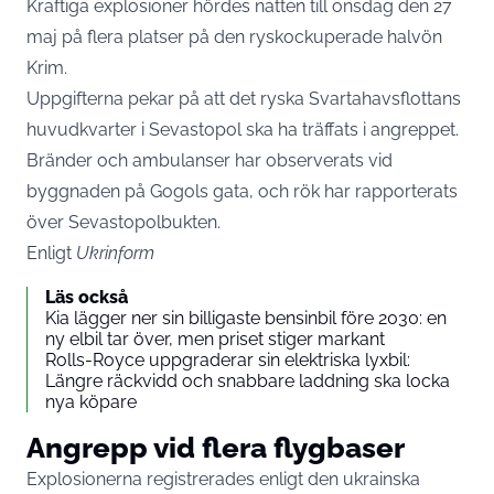
Kraftiga explosioner hördes natten till onsdag den 27
maj på flera platser på den ryskockuperade halvön
Krim.
Uppgifterna pekar på att det ryska Svartahavsflottans
huvudkvarter i Sevastopol ska ha träffats i angreppet.
Bränder och ambulanser har observerats vid
byggnaden på Gogols gata, och rök har rapporterats
över Sevastopolbukten.
Enligt
Ukrinform
Läs också
Kia lägger ner sin billigaste bensinbil före 2030: en
ny elbil tar över, men priset stiger markant
Rolls-Royce uppgraderar sin elektriska lyxbil:
Längre räckvidd och snabbare laddning ska locka
nya köpare
Angrepp vid flera flygbaser
Explosionerna registrerades enligt den ukrainska