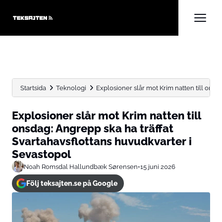
Startsida
Teknologi
Explosioner slår mot Krim natten till onsda
Explosioner slår mot Krim natten till
onsdag: Angrepp ska ha träffat
Svartahavsflottans huvudkvarter i
Sevastopol
Noah Romsdal Hallundbæk Sørensen
•
15 juni 2026
Följ teksajten.se på Google