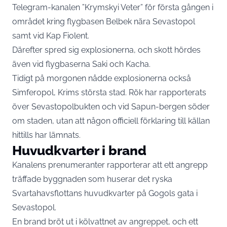
Telegram-kanalen ”Krymskyi Veter” för första gången i
området kring flygbasen Belbek nära Sevastopol
samt vid Kap Fiolent.
Därefter spred sig explosionerna, och skott hördes
även vid flygbaserna Saki och Kacha.
Tidigt på morgonen nådde explosionerna också
Simferopol, Krims största stad. Rök har rapporterats
över Sevastopolbukten och vid Sapun-bergen söder
om staden, utan att någon officiell förklaring till källan
hittills har lämnats.
Huvudkvarter i brand
Kanalens prenumeranter rapporterar att ett angrepp
träffade byggnaden som huserar det ryska
Svartahavsflottans huvudkvarter på Gogols gata i
Sevastopol.
En brand bröt ut i kölvattnet av angreppet, och ett