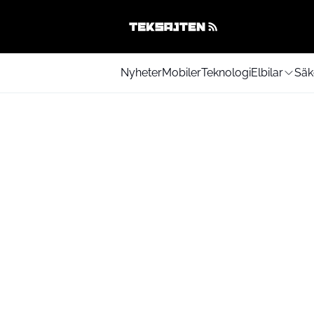
Nyheter
Mobiler
Teknologi
Elbilar
Säk