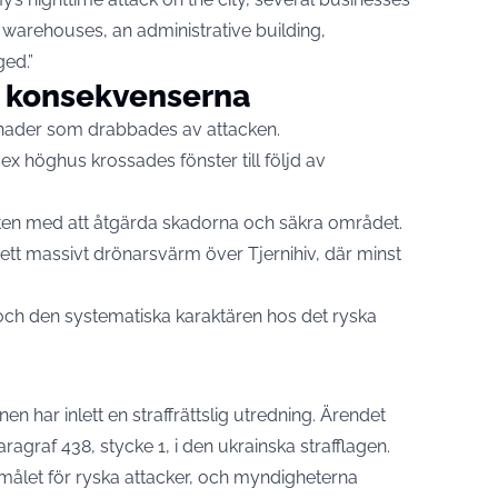
, warehouses, an administrative building,
ed.”
v konsekvenserna
gnader som drabbades av attacken.
 höghus krossades fönster till följd av
ten med att åtgärda skadorna och säkra området.
ett massivt drönarsvärm över Tjernihiv, där minst
och den systematiska karaktären hos det ryska
n har inlett en straffrättslig utredning. Ärendet
ragraf 438, stycke 1, i den ukrainska strafflagen.
r målet för ryska attacker, och myndigheterna