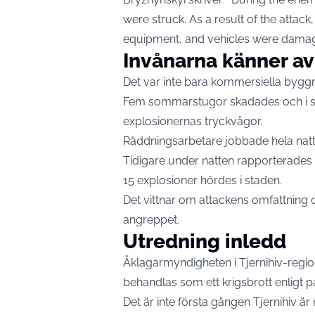
were struck. As a result of the attack
equipment, and vehicles were damag
Invånarna känner a
Det var inte bara kommersiella byg
Fem sommarstugor skadades och i sex
explosionernas tryckvågor.
Räddningsarbetare jobbade hela nat
Tidigare under natten rapporterades 
15 explosioner hördes i staden.
Det vittnar om attackens omfattning 
angreppet.
Utredning inledd
Åklagarmyndigheten i Tjernihiv-regione
behandlas som ett krigsbrott enligt pa
Det är inte första gången Tjernihiv ä