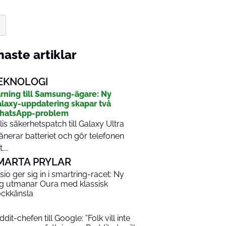
aste artiklar
EKNOLOGI
rning till Samsung-ägare: Ny
laxy-uppdatering skapar två
hatsApp-problem
lis säkerhetspatch till Galaxy Ultra
änerar batteriet och gör telefonen
....
MARTA PRYLAR
sio ger sig in i smartring-racet: Ny
ng utmanar Oura med klassisk
ockkänsla
dit-chefen till Google: ”Folk vill inte