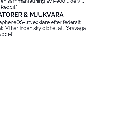
 en sammanfattning av Reddit, de vill
 Reddit”
ATORER & MJUKVARA
apheneOS-utvecklare efter federalt
al: ’Vi har ingen skyldighet att försvaga
yddet’