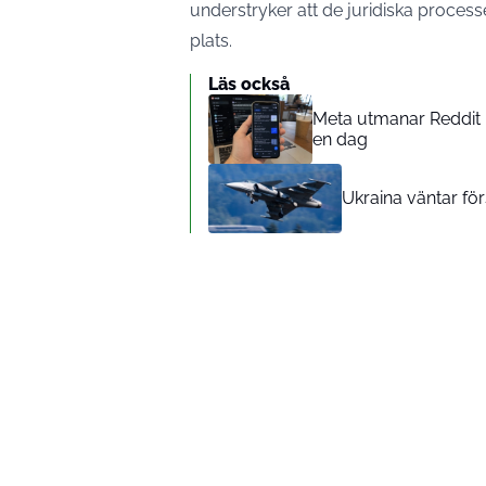
understryker att de juridiska process
plats.
Läs också
Meta utmanar Reddit 
en dag
Ukraina väntar fö