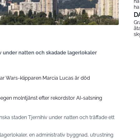
ha
ha
D
Gr
åt
sk
iv under natten och skadade lagerlokaler
ar Wars-klipparen Marcia Lucas är död
egen molntjänst efter rekordstor AI-satsning
ska staden Tjernihiv under natten och träffade ett
agerlokaler, en administrativ byggnad, utrustning