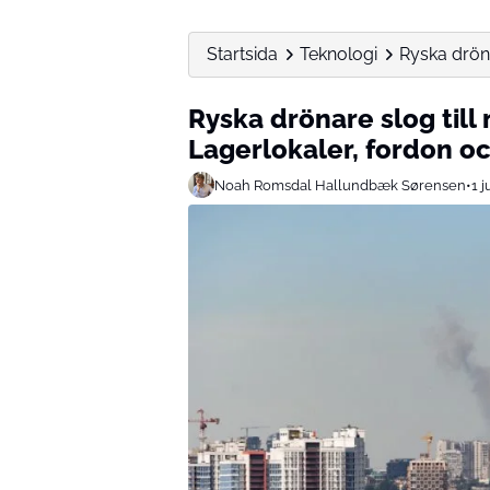
Startsida
Teknologi
Ryska dröna
Ryska drönare slog till
Lagerlokaler, fordon o
Noah Romsdal Hallundbæk Sørensen
•
1 