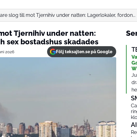
re slog till mot Tjernihiv under natten: Lagerlokaler, fordon...
 mot Tjernihiv under natten:
Sen
ch sex bostadshus skadades
T
Följ teksajten.se på Google
juni 2026
Va
Ga
W
Ju
dr
het
S
Ca
ri
kl
AI
Red