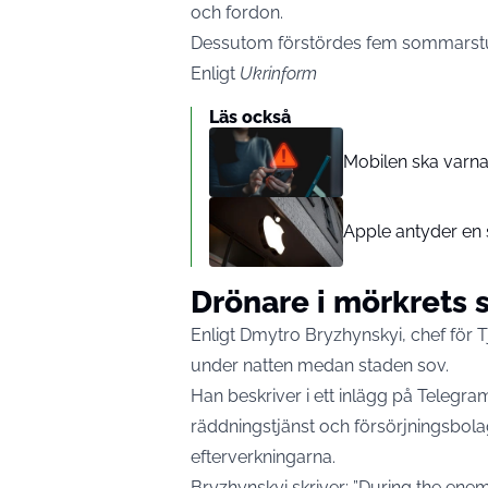
och fordon.
Dessutom förstördes fem sommarstug
Enligt
Ukrinform
Läs också
Mobilen ska varna
Apple antyder en s
Drönare i mörkrets 
Enligt Dmytro Bryzhynskyi, chef för T
under natten medan staden sov.
Han beskriver i ett inlägg på Telegra
räddningstjänst och försörjningsbolag
efterverkningarna.
Bryzhynskyi skriver: ”During the enem