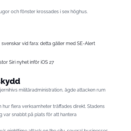
or och fönster krossades i sex höghus.
 svenskar vid fara: detta gäller med SE-Alert
tor Siri nyhet inför iOS 27
skydd
jernihivs militäradministration, ägde attacken rum
m hur flera verksamheter träffades direkt. Stadens
 var snabbt på plats för att hantera
y’s nighttime attack on the city, several businesses