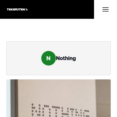
N
Nothing