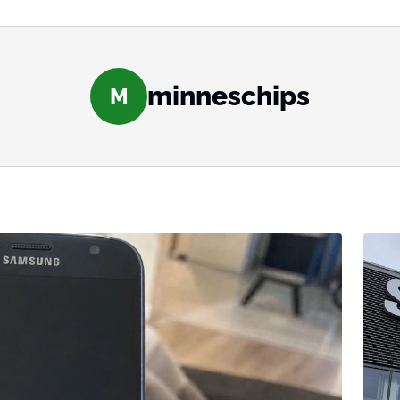
minneschips
M