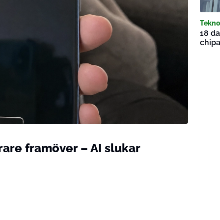
Tekno
18 da
chipa
are framöver – AI slukar