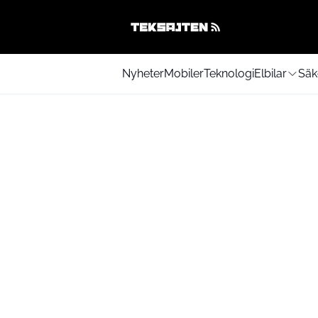
Nyheter
Mobiler
Teknologi
Elbilar
Säk