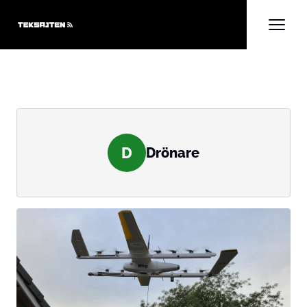
D
Drönare