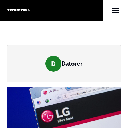
D
Datorer