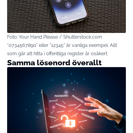
Foto: Your Hand Please / Shutterstock.com
”0734567890” eller ”12345” är vanliga exempel. Allt
som går att hitta i offentliga register är osäkert.
Samma lösenord överallt