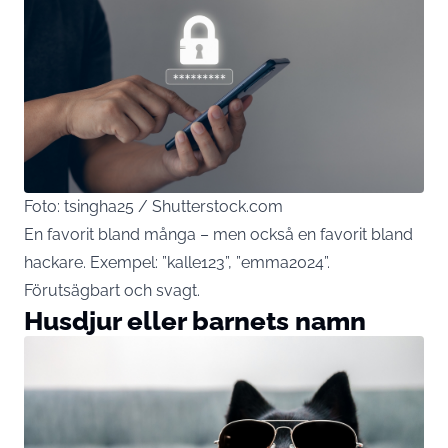
Foto: tsingha25 / Shutterstock.com
En favorit bland många – men också en favorit bland
hackare. Exempel: ”kalle123”, ”emma2024”.
Förutsägbart och svagt.
Husdjur eller barnets namn