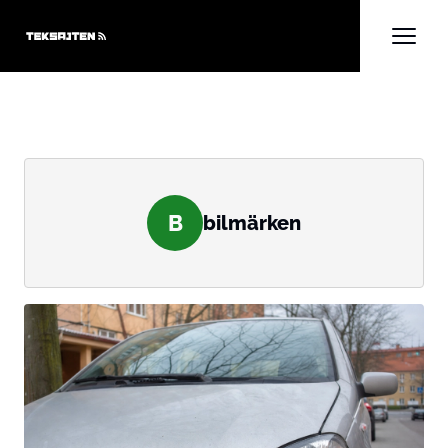
B
bilmärken