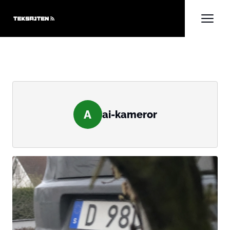
A
ai-kameror