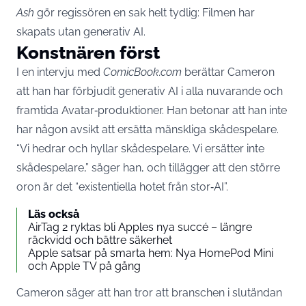
Ash
gör regissören en sak helt tydlig: Filmen har
skapats utan generativ AI.
Konstnären först
I en intervju med
ComicBook.com
berättar Cameron
att han har förbjudit generativ AI i alla nuvarande och
framtida Avatar‑produktioner. Han betonar att han inte
har någon avsikt att ersätta mänskliga skådespelare.
“Vi hedrar och hyllar skådespelare. Vi ersätter inte
skådespelare,” säger han, och tillägger att den större
oron är det “existentiella hotet från stor‑AI”.
Läs också
AirTag 2 ryktas bli Apples nya succé – längre
räckvidd och bättre säkerhet
Apple satsar på smarta hem: Nya HomePod Mini
och Apple TV på gång
Cameron säger att han tror att branschen i slutändan