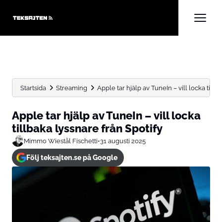
Startsida
Streaming
Apple tar hjälp av TuneIn – vill locka tillba
Apple tar hjälp av TuneIn – vill locka
tillbaka lyssnare från Spotify
Mimmo Wiestål Fischetti
•
31 augusti 2025
Följ teksajten.se på Google