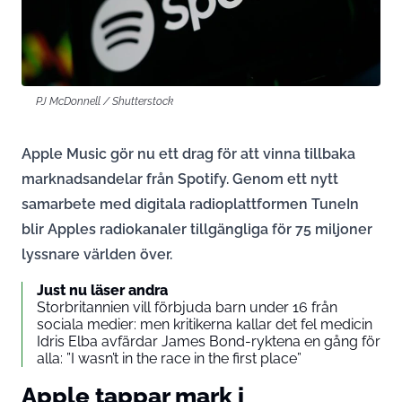
PJ McDonnell / Shutterstock
Apple Music gör nu ett drag för att vinna tillbaka
marknadsandelar från Spotify. Genom ett nytt
samarbete med digitala radioplattformen TuneIn
blir Apples radiokanaler tillgängliga för 75 miljoner
lyssnare världen över.
Just nu läser andra
Storbritannien vill förbjuda barn under 16 från
sociala medier: men kritikerna kallar det fel medicin
Idris Elba avfärdar James Bond-ryktena en gång för
alla: ”I wasn’t in the race in the first place”
Apple tappar mark i