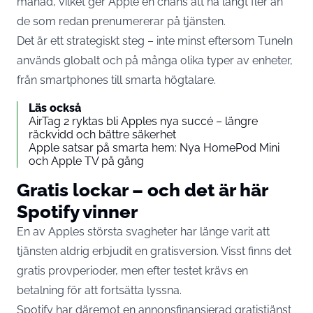
månad, vilket ger Apple en chans att nå långt fler än
de som redan prenumererar på tjänsten.
Det är ett strategiskt steg – inte minst eftersom TuneIn
används globalt och på många olika typer av enheter,
från smartphones till smarta högtalare.
Läs också
AirTag 2 ryktas bli Apples nya succé – längre
räckvidd och bättre säkerhet
Apple satsar på smarta hem: Nya HomePod Mini
och Apple TV på gång
Gratis lockar – och det är här
Spotify vinner
En av Apples största svagheter har länge varit att
tjänsten aldrig erbjudit en gratisversion. Visst finns det
gratis provperioder, men efter testet krävs en
betalning för att fortsätta lyssna.
Spotify har däremot en annonsfinansierad gratistjänst