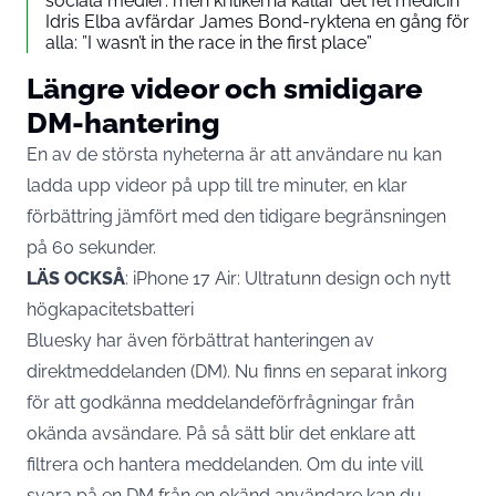
sociala medier: men kritikerna kallar det fel medicin
Idris Elba avfärdar James Bond-ryktena en gång för
alla: ”I wasn’t in the race in the first place”
Längre videor och smidigare
DM-hantering
En av de största nyheterna är att användare nu kan
ladda upp videor på upp till tre minuter, en klar
förbättring jämfört med den tidigare begränsningen
på 60 sekunder.
LÄS OCKSÅ
:
iPhone 17 Air: Ultratunn design och nytt
högkapacitetsbatteri
Bluesky har även förbättrat hanteringen av
direktmeddelanden (DM). Nu finns en separat inkorg
för att godkänna meddelandeförfrågningar från
okända avsändare. På så sätt blir det enklare att
filtrera och hantera meddelanden. Om du inte vill
svara på en DM från en okänd användare kan du