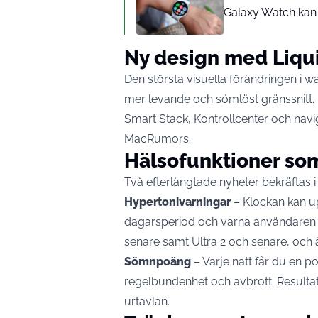
Galaxy Watch kan
Ny design med Liqu
Den största visuella förändringen i 
mer levande och sömlöst gränssnitt. D
Smart Stack, Kontrollcenter och navi
MacRumors
.
Hälsofunktioner som
Två efterlängtade nyheter bekräftas i
Hypertonivarningar
– Klockan kan u
dagarsperiod och varna användaren. 
senare samt Ultra 2 och senare, och är
Sömnpoäng
– Varje natt får du en p
regelbundenhet och avbrott. Resultate
urtavlan.