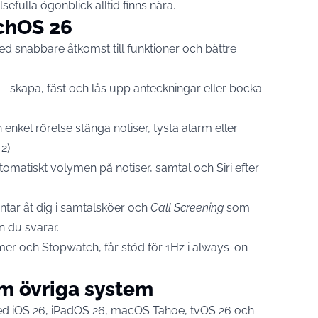
sefulla ögonblick alltid finns nära.
tchOS 26
ed snabbare åtkomst till funktioner och bättre
– skapa, fäst och lås upp anteckningar eller bocka
enkel rörelse stänga notiser, tysta alarm eller
2).
tomatiskt volymen på notiser, samtal och Siri efter
tar åt dig i samtalsköer och
Call Screening
som
n du svarar.
imer och Stopwatch, får stöd för 1Hz i always-on-
om övriga system
d iOS 26, iPadOS 26, macOS Tahoe, tvOS 26 och