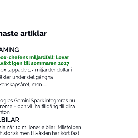
aste artiklar
AMING
ox-chefens miljardfall: Lovar
llväxt igen till sommaren 2027
ox tappade 1,7 miljarder dollar i
täkter under det gångna
kenskapsåret, men…...
ogles Gemini Spark integreras nu i
rome – och vill ha tillgång till dina
nton
LBILAR
sla når 10 miljoner elbilar: Milstolpen
 historisk men tillväxten har kört fast