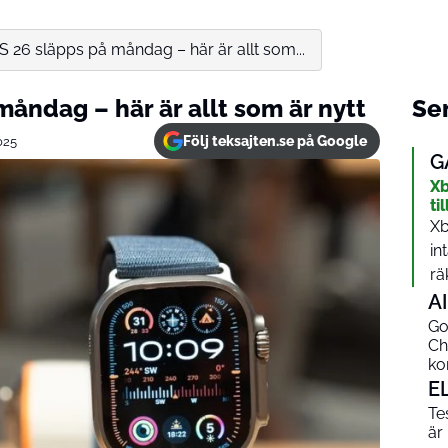
26 släpps på måndag – här är allt som...
åndag – här är allt som är nytt
Sen
Följ teksajten.se på Google
025
G
Xb
ti
Xb
in
rä
AI
Go
Ch
ko
E
Te
är