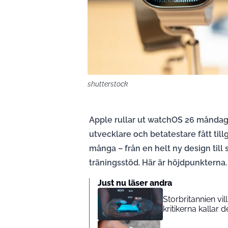
shutterstock
Apple rullar ut watchOS 26 måndag
utvecklare och betatestare fått till
många – från en helt ny design till
träningsstöd. Här är höjdpunkterna.
Just nu läser andra
Storbritannien vi
kritikerna kallar d