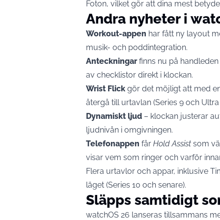
Foton, vilket gör att dina mest betydel
Andra nyheter i wa
Workout-appen
har fått ny layout m
musik- och poddintegration.
Anteckningar
finns nu på handleden 
av checklistor direkt i klockan.
Wrist Flick
gör det möjligt att med en 
återgå till urtavlan (Series 9 och Ultra 
Dynamiskt ljud
– klockan justerar au
ljudnivån i omgivningen.
Telefonappen
får
Hold Assist
som vän
visar vem som ringer och varför inna
Flera urtavlor och appar, inklusive T
läget (Series 10 och senare).
Släpps samtidigt s
watchOS 26 lanseras tillsammans me