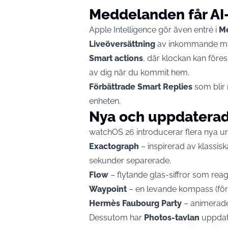
Meddelanden får AI
Apple Intelligence gör även entré i
M
Liveöversättning
av inkommande med
Smart actions
, där klockan kan föres
av dig när du kommit hem.
Förbättrade Smart Replies
som blir 
enheten.
Nya och uppdaterad
watchOS 26 introducerar flera nya ur
Exactograph
– inspirerad av klassis
sekunder separerade.
Flow
– flytande glas-siffror som reag
Waypoint
– en levande kompass (för
Hermès Faubourg Party
– animerade
Dessutom har
Photos-tavlan
uppdate