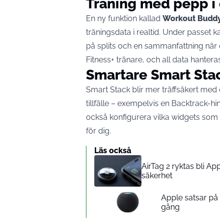
Träning med pepp i 
En ny funktion kallad
Workout Budd
träningsdata i realtid. Under passet
på splits och en sammanfattning när 
Fitness+ tränare, och all data hanteras
Smartare Smart Sta
Smart Stack blir mer träffsäkert med 
tillfälle – exempelvis en Backtrack-hi
också konfigurera vilka widgets som s
för dig.
Läs också
AirTag 2 ryktas bli A
säkerhet
Apple satsar p
gång