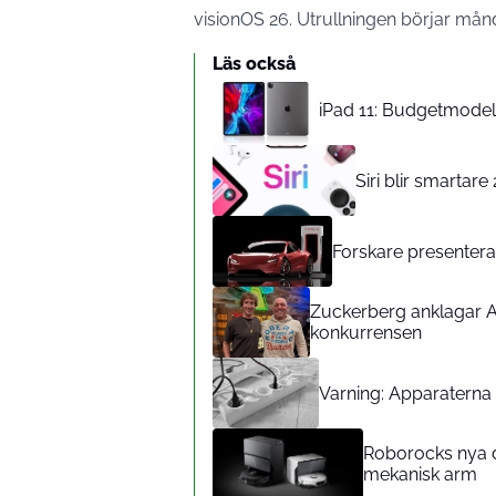
visionOS 26. Utrullningen börjar månd
Läs också
iPad 11: Budgetmodelle
Siri blir smartar
Forskare presenterar
Zuckerberg anklagar A
konkurrensen
Varning: Apparaterna d
Roborocks nya d
mekanisk arm