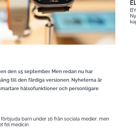
E
BY
Ny
ka
en den 15 september. Men redan nu har
gång till den färdiga versionen. Nyheterna är
 smartare hälsofunktioner och personligare
ll förbjuda barn under 16 från sociala medier: men
et fel medicin