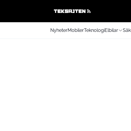
Nyheter
Mobiler
Teknologi
Elbilar
Säk