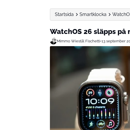
Startsida
Smartklocka
WatchOS 
WatchOS 26 släpps på m
Mimmo Wiestål Fischetti
•
13 september 2