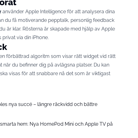
örat
y
använder Apple Intelligence för att analysera dina
 kan du få motiverande pepptalk, personlig feedback
du är klar. Rösterna är skapade med hjälp av Apple
 privat via din iPhone.
ck
en förbättrad algoritm som visar rätt widget vid rätt
nt när du befinner dig på avlägsna platser. Du kan
ka visas för att snabbare nå det som är viktigast
pples nya succé – längre räckvidd och bättre
å smarta hem: Nya HomePod Mini och Apple TV på