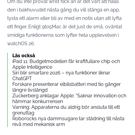
Om du inte provat wrist flick än är det värt att hålla
den i bakhuvudet nästa gång du vill stänga en app,
tysta ett alarm eller bli av med en notis utan att lyfta
ett finger. Enligt 9to5Mac är det just de små, oväntat
smidiga funktionerna som lyfter hela upplevelsen i
watchOS 26.
Läs också
iPad 11: Budgetmodellen får kraftfullare chip och
Apple Intelligence
Siri blir smartare 2026 – nya funktioner liknar
ChatGPT
Forskare presenterar elbilsbatteri med tio gånger
längre livslängd
Zuckerberg anklagar Apple: ”Saknar innovation och
hämmar konkurrensen
Varning: Apparaterna du aldrig bör ansluta till ett
grenuttag
Roborocks nya dammsugare tar städning till nästa
nivå med mekanisk arm