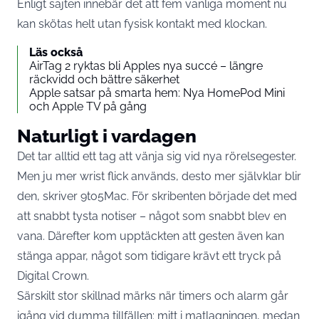
Enligt sajten innebär det att fem vanliga moment nu
kan skötas helt utan fysisk kontakt med klockan.
Läs också
AirTag 2 ryktas bli Apples nya succé – längre
räckvidd och bättre säkerhet
Apple satsar på smarta hem: Nya HomePod Mini
och Apple TV på gång
Naturligt i vardagen
Det tar alltid ett tag att vänja sig vid nya rörelsegester.
Men ju mer wrist flick används, desto mer självklar blir
den, skriver 9to5Mac. För skribenten började det med
att snabbt tysta notiser – något som snabbt blev en
vana. Därefter kom upptäckten att gesten även kan
stänga appar, något som tidigare krävt ett tryck på
Digital Crown.
Särskilt stor skillnad märks när timers och alarm går
igång vid dumma tillfällen: mitt i matlagningen, medan