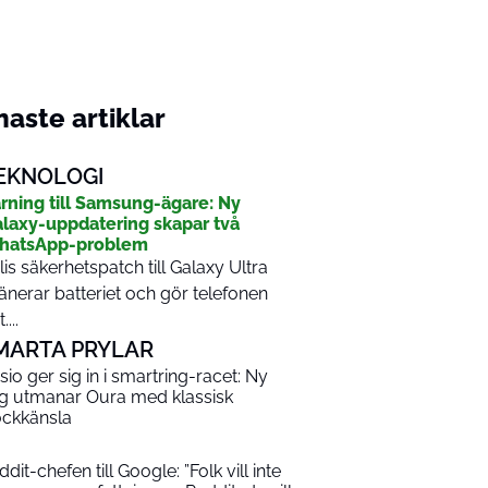
aste artiklar
EKNOLOGI
rning till Samsung-ägare: Ny
laxy-uppdatering skapar två
hatsApp-problem
lis säkerhetspatch till Galaxy Ultra
änerar batteriet och gör telefonen
....
MARTA PRYLAR
sio ger sig in i smartring-racet: Ny
ng utmanar Oura med klassisk
ockkänsla
dit-chefen till Google: ”Folk vill inte