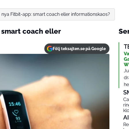
nya Fitbit-app: smart coach eller informationskaos?
 smart coach eller
Sen
T
Följ teksajten.se på Google
Va
Ga
W
Ju
dr
het
S
Ca
ri
kl
AI
Red