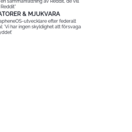
 en sammanfattning av Reddit, de vill
 Reddit”
ATORER & MJUKVARA
apheneOS-utvecklare efter federalt
al: ’Vi har ingen skyldighet att försvaga
yddet’