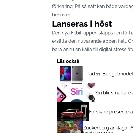
förklaring. På så sätt kan både vard
behöver.
Lanseras i höst
Den nya Fitbit-appen släpps i en för
ersätta den nuvarande appen helt. Om
bara ännu en källa till digital stress åt
Läs också
iPad 11: Budgetmodelle
Siri blir smartar
Forskare presenterar
Zuckerberg anklagar A