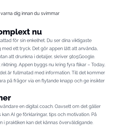
 varna dig innan du svimmar
komplext nu
tad för sin enkelhet. Du ser dina viktigaste
 med ett tryck. Det gör appen lätt att använda,
utan att drunkna i detaljer, skriver
9to5Google
.
iktning. Appen byggs nu kring fyra flikar – Today,
 del är fullmatad med information. Till det kommer
ara på frågor via en flytande knapp och ge insikter
ner
användare en digital coach. Oavsett om det gäller
kan AI ge förklaringar, tips och motivation. På
n i praktiken kan det kännas överväldigande.