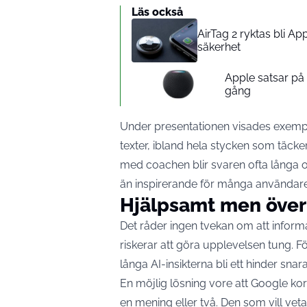
Läs också
AirTag 2 ryktas bli A
säkerhet
Apple satsar p
gång
Under presentationen visades exemp
texter, ibland hela stycken som täcke
med coachen blir svaren ofta långa o
än inspirerande för många användare
Hjälpsamt men över
Det råder ingen tvekan om att infor
riskerar att göra upplevelsen tung. F
långa AI-insikterna bli ett hinder snar
En möjlig lösning vore att Google ko
en mening eller två. Den som vill vet