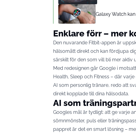
Galaxy Watch kan
Enklare förr – mer 
Den nuvarande Fitbit-appen är uppskat
hälsomått direkt och kan fördjupa dig
särskilt för den som vill bli mer aktiv 
Med redesignen går Google i motsatt r
Health, Sleep och Fitness – där varje
AI som personlig tränare, redo att sv
direkt kopplade till dina hälsodata.
AI som träningspart
Googles mål är tydligt: att ge varje 
sömnmönster, puls eller träningspass 
pappret är det en smart lösning – me