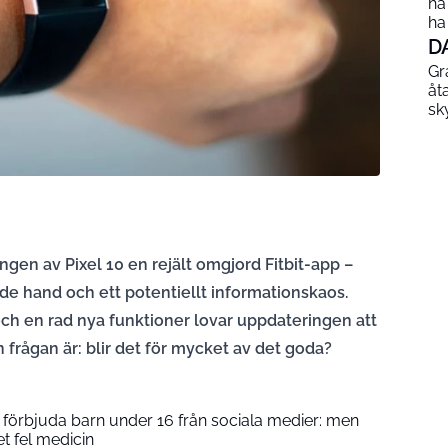
ha
ha
D
Gr
åt
sk
gen av Pixel 10 en rejält omgjord Fitbit-app –
nde hand och ett potentiellt informationskaos.
h en rad nya funktioner lovar uppdateringen att
n frågan är: blir det för mycket av det goda?
ll förbjuda barn under 16 från sociala medier: men
et fel medicin