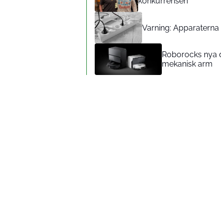
konkurrensen
Varning: Apparaterna d
Roborocks nya d
mekanisk arm