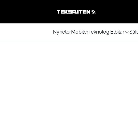
Nyheter
Mobiler
Teknologi
Elbilar
Säk