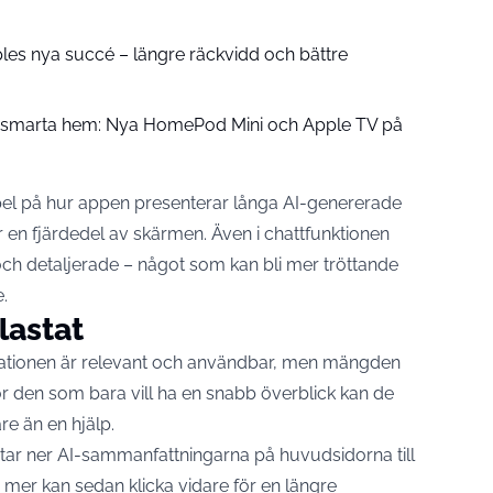
pples nya succé – längre räckvidd och bättre
å smarta hem: Nya HomePod Mini och Apple TV på
el på hur appen presenterar långa AI-genererade
r en fjärdedel av skärmen. Även i chattfunktionen
ch detaljerade – något som kan bli mer tröttande
.
lastat
mationen är relevant och användbar, men mängden
ör den som bara vill ha en snabb överblick kan de
are än en hjälp.
rtar ner AI-sammanfattningarna på huvudsidorna till
a mer kan sedan klicka vidare för en längre