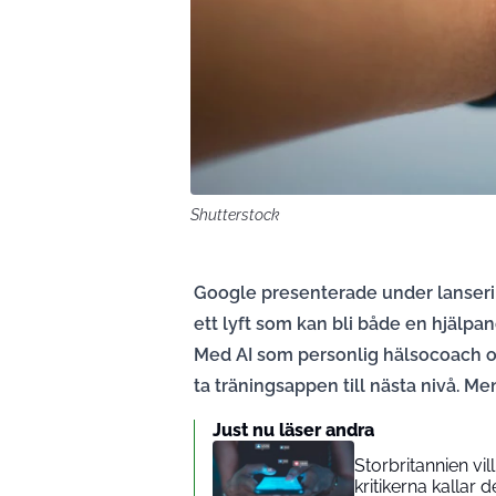
Shutterstock
Google presenterade under lanserin
ett lyft som kan bli både en hjälpa
Med AI som personlig hälsocoach oc
ta träningsappen till nästa nivå. Me
Just nu läser andra
Storbritannien vi
kritikerna kallar d