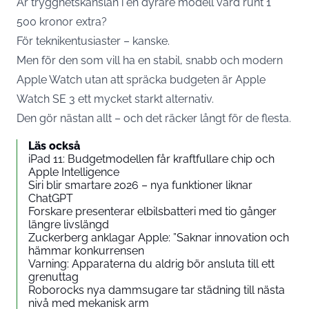
Är trygghetskänslan i en dyrare modell värd runt 1
500 kronor extra?
För teknikentusiaster – kanske.
Men för den som vill ha en stabil, snabb och modern
Apple Watch utan att spräcka budgeten är Apple
Watch SE 3 ett mycket starkt alternativ.
Den gör nästan allt – och det räcker långt för de flesta.
Läs också
iPad 11: Budgetmodellen får kraftfullare chip och
Apple Intelligence
Siri blir smartare 2026 – nya funktioner liknar
ChatGPT
Forskare presenterar elbilsbatteri med tio gånger
längre livslängd
Zuckerberg anklagar Apple: ”Saknar innovation och
hämmar konkurrensen
Varning: Apparaterna du aldrig bör ansluta till ett
grenuttag
Roborocks nya dammsugare tar städning till nästa
nivå med mekanisk arm