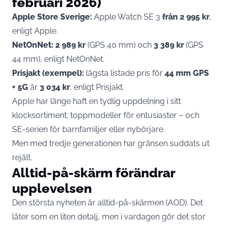
februari 2026)
Apple Store Sverige:
Apple Watch SE 3
från 2 995 kr
,
enligt
Apple
.
NetOnNet:
2 989 kr
(GPS 40 mm) och
3 389 kr
(GPS
44 mm), enligt NetOnNet.
Prisjakt (exempel):
lägsta listade pris för
44 mm GPS
+ 5G
är
3 034 kr
, enligt Prisjakt.
Apple har länge haft en tydlig uppdelning i sitt
klocksortiment: toppmodeller för entusiaster – och
SE-serien för barnfamiljer eller nybörjare.
Men med tredje generationen har gränsen suddats ut
rejält.
Alltid-på-skärm förändrar
upplevelsen
Den största nyheten är alltid-på-skärmen (AOD). Det
låter som en liten detalj, men i vardagen gör det stor