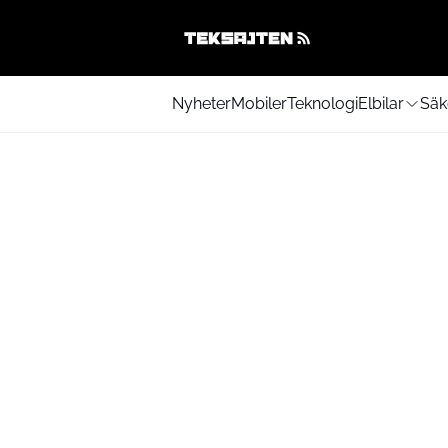
Nyheter
Mobiler
Teknologi
Elbilar
Säk