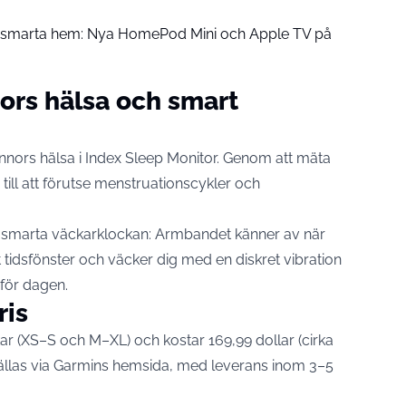
å smarta hem: Nya HomePod Mini och Apple TV på
nors hälsa och smart
innors hälsa i Index Sleep Monitor. Genom att mäta
ill att förutse menstruationscykler och
n smarta väckarklockan: Armbandet känner av när
 tidsfönster och väcker dig med en diskret vibration
 för dagen.
ris
ekar (XS–S och M–XL) och kostar 169,99 dollar (cirka
llas via
Garmins hemsida
, med leverans inom 3–5