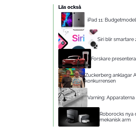
Läs också
iPad 11: Budgetmodelle
Siri blir smartar
Forskare presenterar
Zuckerberg anklagar A
konkurrensen
Varning: Apparaterna d
Roborocks nya d
mekanisk arm