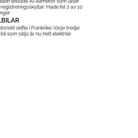
aden testade AI-kameror som läser
 registreringsskyltar: Hade fel 7 av 10
nger
LBILAR
toriskt skifte i Frankrike: Varje tredje
 bil som säljs är nu helt elektrisk