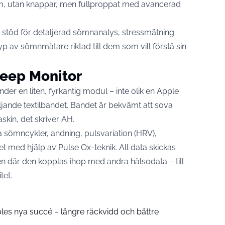
m, utan knappar, men fullproppat med avancerad
och stöd för detaljerad sömnanalys, stressmätning
yp av sömnmätare riktad till dem som vill förstå sin
leep Monitor
er en liten, fyrkantig modul – inte olik en Apple
ljande textilbandet. Bandet är bekvämt att sova
skin, det skriver
AH
.
 sömncykler, andning, pulsvariation (HRV),
t med hjälp av Pulse Ox-teknik. All data skickas
n där den kopplas ihop med andra hälsodata – till
tet.
pples nya succé – längre räckvidd och bättre