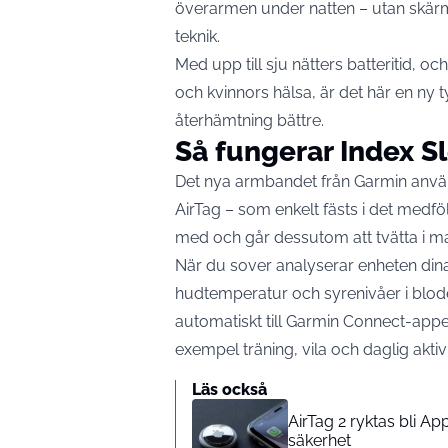
överarmen under natten – utan skär
teknik.
Med upp till sju nätters batteritid, 
och kvinnors hälsa, är det här en ny t
återhämtning bättre.
Så fungerar Index S
Det nya armbandet från Garmin använd
AirTag – som enkelt fästs i det medfö
med och går dessutom att tvätta i ma
När du sover analyserar enheten dina
hudtemperatur och syrenivåer i blode
automatiskt till Garmin Connect-appe
exempel träning, vila och daglig aktivi
Läs också
AirTag 2 ryktas bli A
säkerhet