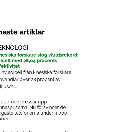
aste artiklar
EKNOLOGI
nesiska forskare slog världsrekord:
lcell med 28,04 procents
fektivitet
 ny solcell från kinesiska forskare
vandlar över 28 procent av
ljuset…...
-boomen pressar upp
nnespriserna: Nu försvinner de
lligaste telefonerna under 4 000
onor