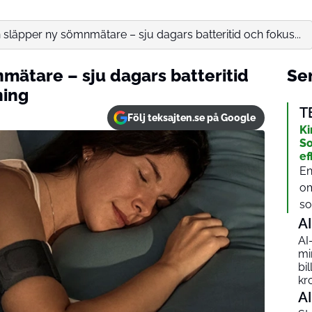
 släpper ny sömnmätare – sju dagars batteritid och fokus...
mätare – sju dagars batteritid
Sen
ning
T
Följ teksajten.se på Google
Ki
So
ef
En
om
sol
AI
AI
mi
bi
kr
AI