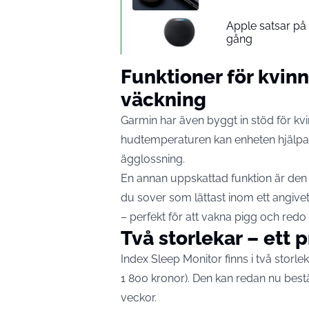
Apple satsar p
gång
Funktioner för kvin
väckning
Garmin har även byggt in stöd för kv
hudtemperaturen kan enheten hjälpa t
ägglossning.
En annan uppskattad funktion är de
du sover som lättast inom ett angivet
– perfekt för att vakna pigg och redo
Två storlekar – ett p
Index Sleep Monitor finns i två storl
1 800 kronor). Den kan redan nu bestä
veckor.