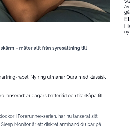
St
av
gå
E
His
ny
ärm – mäter allt från syresättning till
smartring-racet: Ny ring utmanar Oura med klassisk
lanserad: 21 dagars batteritid och titankåpa till
ockor i Forerunner-serien, har nu lanserat sitt
 Sleep Monitor är ett diskret armband du bär på