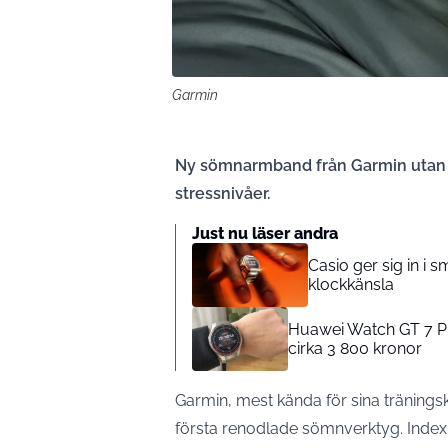
Garmin
Ny sömnarmband från Garmin utan sk
stressnivåer.
Just nu läser andra
Casio ger sig in i 
klockkänsla
Huawei Watch GT 7 Pro 
cirka 3 800 kronor
Garmin, mest kända för sina träningskl
första renodlade sömnverktyg. Index