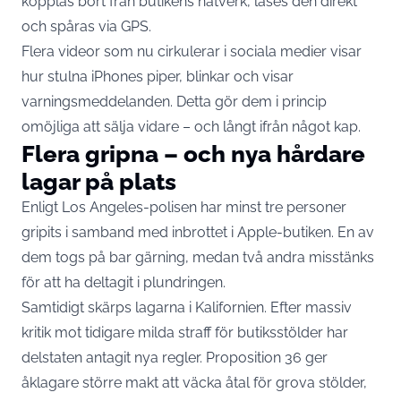
kopplas bort från butikens nätverk, låses den direkt
och spåras via GPS.
Flera videor som nu cirkulerar i sociala medier visar
hur stulna iPhones piper, blinkar och visar
varningsmeddelanden. Detta gör dem i princip
omöjliga att sälja vidare – och långt ifrån något kap.
Flera gripna – och nya hårdare
lagar på plats
Enligt Los Angeles-polisen har minst tre personer
gripits i samband med inbrottet i Apple-butiken. En av
dem togs på bar gärning, medan två andra misstänks
för att ha deltagit i plundringen.
Samtidigt skärps lagarna i Kalifornien. Efter massiv
kritik mot tidigare milda straff för butiksstölder har
delstaten antagit nya regler. Proposition 36 ger
åklagare större makt att väcka åtal för grova stölder,