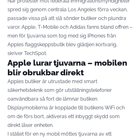
När protester mot federala immigrationsmyndigheter
spred sig genom centrala Los Angeles förra veckan,
passade vissa på att slå sönder butiker och plundra
varor. Apple, T-Mobile och Adidas fanns bland offren –
men för tjuvarna som tog med sig iPhones från
Apples flaggskeppsbutik blev glädjen kortvarig,
skriver
TechSpot
.
Apple lurar tjuvarna – mobilen
blir obrukbar direkt
Apples butiker är utrustade med smart
säkerhetsteknik som gör utställningstelefoner
oanvändbara så fort de lämnar butiken.
Displaymobilerna är kopplade till butikens WiFi och
om de förs bort, aktiveras ett inbyggt skydd som
direkt låser enheten.
I stället för en ny
mobil
möttes tjuvarna av ett