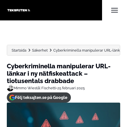
Startsida
Säkerhet
Cyberkriminella manipulerar URL-länkar i n
Cyberkriminella manipulerar URL-
länkar i ny nätfiskeattack –
tiotusentals drabbade
Mimmo Wiestål Fischetti
•
25 februari 2025
Följ teksajten.se på Google