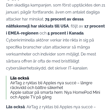
Den skadliga kampanjen, som först upptäcktes den 21
januari, pågår fortfarande, även om antalet dagliga
attacker har minskat.
75 procent av dessa
nätfiskemejl har skickats till USA
, följt av
17 procent
i EMEA-regionen
och
5 procent i Kanada
.
Cyberkriminella aktörer verkar inte rikta in sig på
specifika branscher utan attackerar så många
verksamheter och individer som möjligt. De mest
sårbara offren är ofta de med bristfälligt
cybersäkerhetsskydd, det skriver
IT-kanalen
.
Läs också
AirTag 2 ryktas bli Apples nya succé – längre
räckvidd och bättre säkerhet
Apple satsar på smarta hem: Nya HomePod Mini
och Apple TV på gång
Läs också
:
AirTag 2 ryktas bli Apples nya succé –