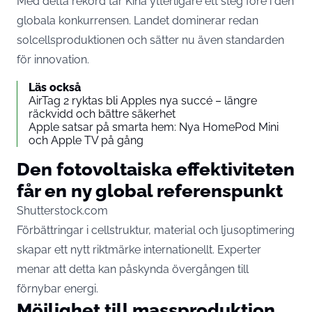
Med detta rekord tar Kina ytterligare ett steg före i den
globala konkurrensen. Landet dominerar redan
solcellsproduktionen och sätter nu även standarden
för innovation.
Läs också
AirTag 2 ryktas bli Apples nya succé – längre
räckvidd och bättre säkerhet
Apple satsar på smarta hem: Nya HomePod Mini
och Apple TV på gång
Den fotovoltaiska effektiviteten
får en ny global referenspunkt
Shutterstock.com
Förbättringar i cellstruktur, material och ljusoptimering
skapar ett nytt riktmärke internationellt. Experter
menar att detta kan påskynda övergången till
förnybar energi.
Möjlighet till massproduktion