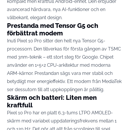
kompakt men kraftfull Android-enhet. Den erbjuder
avancerad hårdvara, nya AI-funktioner och en
välbekant, elegant design.
Prestanda med Tensor G5 och
förbättrat modem
Inuti Pixel 10 Pro sitter den helt nya Tensor G5-
processorn. Den tillverkas för första gången av TSMC
med 3nm-teknik – ett stort steg för
Google
. Chipet
använder en 1+5+2 CPU-arkitektur med moderna
ARM-kärnor. Prestandan sägs vara mer stabil och
betydligt mer energieffektiv. Ett modem från MediaTek
ser dessutom till att uppkopplingen är pålitlig.
Skärm och batteri: Liten men
kraftfull
Pixel 10 Pro har en platt 6,3-tums LTPO AMOLED-
skärm med variabel uppdateringsfrekvens mellan 1
och 120 Hz. Det gör att allt från scrollning till spel