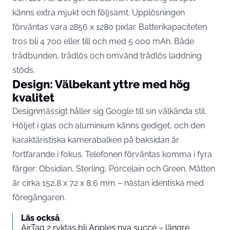
känns extra mjukt och följsamt. Upplösningen
förväntas vara 2856 x 1280 pixlar. Batterikapaciteten
tros bli 4 700 eller till och med 5 000 mAh. Både
trådbunden, trådlös och omvänd trådlös laddning
stöds.
Design: Välbekant yttre med hög
kvalitet
Designmässigt håller sig Google till sin välkända stil.
Höljet i glas och aluminium känns gediget, och den
karaktäristiska kamerabalken på baksidan är
fortfarande i fokus. Telefonen förväntas komma i fyra
färger: Obsidian, Sterling, Porcelain och Green. Måtten
är cirka 152,8 x 72 x 8,6 mm – nästan identiska med
föregångaren.
Läs också
AirTag 2 ryktas bli Apples nya succé – längre