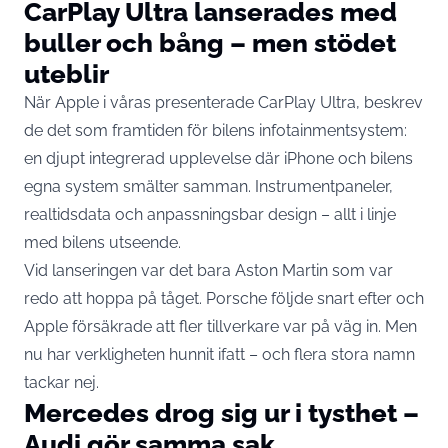
CarPlay Ultra lanserades med
buller och bång – men stödet
uteblir
När Apple i våras presenterade CarPlay Ultra, beskrev
de det som framtiden för bilens infotainmentsystem:
en djupt integrerad upplevelse där iPhone och bilens
egna system smälter samman. Instrumentpaneler,
realtidsdata och anpassningsbar design – allt i linje
med bilens utseende.
Vid lanseringen var det bara Aston Martin som var
redo att hoppa på tåget. Porsche följde snart efter och
Apple försäkrade att fler tillverkare var på väg in. Men
nu har verkligheten hunnit ifatt – och flera stora namn
tackar nej.
Mercedes drog sig ur i tysthet –
Audi gör samma sak