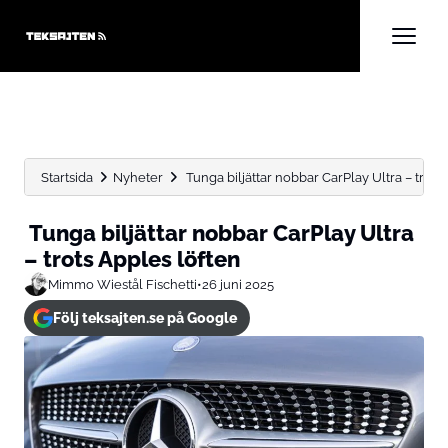
Startsida
Nyheter
Tunga biljättar nobbar CarPlay Ultra – trots
Tunga biljättar nobbar CarPlay Ultra
– trots Apples löften
Mimmo Wiestål Fischetti
•
26 juni 2025
Följ teksajten.se på Google